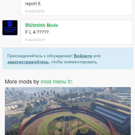
report it.
6 июля 2019
BlU3t00th Mods
F L A ?????
8 июля 2019
Присоединяйтесь к обсуждению!
Войдите
или
зарегистрируйтесь
, чтобы комментировать.
More mods by
mod menu fr
: