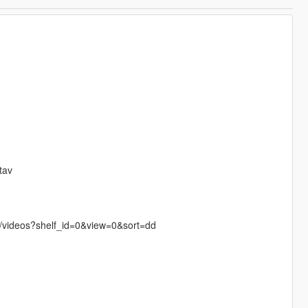
tav
videos?shelf_id=0&view=0&sort=dd