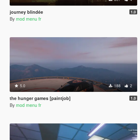
journey blindée
1.0
By
mod menu fr
5.0
188
2
the hunger games [paintjob]
1.0
By
mod menu fr