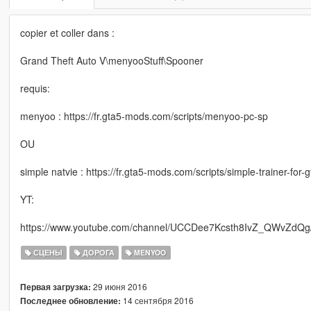
copier et coller dans :
Grand Theft Auto V\menyooStuff\Spooner
requis:
menyoo : https://fr.gta5-mods.com/scripts/menyoo-pc-sp
OU
simple natvie : https://fr.gta5-mods.com/scripts/simple-trainer-for-g
YT:
https://www.youtube.com/channel/UCCDee7Kcsth8IvZ_QWvZdQg/
СЦЕНЫ
ДОРОГА
MENYOO
29 июня 2016
Первая загрузка:
14 сентября 2016
Последнее обновление: