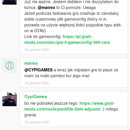
Już nie ważne. Jestem debilem i nie doczytałem do
końca.
@matrex
to Ci pomoże: Uwaga
Wersja 3.0:
Jeżeli podczas ładowania gra crashuje to zainstaluj
- Dodana nowa wersja oznakowana z belką FSV Kairos i
sobie customowy plik gameconfig (który m.in.
nieoznakowana z lampą Elektra LBL 20K1
pozwala na użycie większej ilości pojazdów typu add-
- Poprawki oświetlenia radiowozów
on w GTAV)
- Poprawki malowań
Link do gameconfig:
https://pl.gta5-
- Dodane dodatki do wnętrza
mods.com/misc/gta-5-gameconfig-300-cars
- Poprawione prowadzenie
- Inne drobne poprawki i nowości
24 декабря 2020
Wersja 3.0.1:
matrex
Nowa licencja
@CYPIGAMES
a teraz jak odpalam gre to pisze ze
Usunięto zbędne linijki w vehicles.meta
mam za malo pamieci kur jego mać
24 декабря 2020
Aktualna licencja:
https://polishemergencyv.com/license.pdf
CypiGames
Credits:
bo nie pobrałeś jeszcze tego:
https://www.gta5-
- Bazowy model wykonany przez Lazlow555 na zlecenie
mods.com/tools/packfile-limit-adjuster
:) miłego
JeffreyTheDev
grania
- Wymodelowanie sygnalizacji ostrzegawczej - JeffreyTheDev
24 декабря 2020
- Zredukowanie liczby polygonów na siedzeniach,