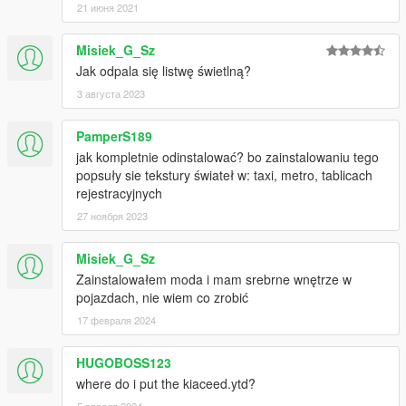
- Interior equipment - JeffreyTheDev, Ja Piotrek
21 июня 2021
- Template, Collisions - JeffreyTheDev
- Liveries - JaPiotrek, JeffreyTheDev
Misiek_G_Sz
- ELS - JaPiotrek
Jak odpala się listwę świetlną?
3 августа 2023
PamperS189
jak kompletnie odinstalować? bo zainstalowaniu tego
popsuły sie tekstury świateł w: taxi, metro, tablicach
rejestracyjnych
27 ноября 2023
Misiek_G_Sz
Zainstalowałem moda i mam srebrne wnętrze w
pojazdach, nie wiem co zrobić
17 февраля 2024
HUGOBOSS123
where do i put the kiaceed.ytd?