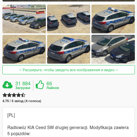
Расширьте, чтобы увидеть все изображения и видео
31 884
66
Загрузки
Лайков
4.75 / 5 звёзд (4 голоса)
[PL]
Radiowóz KIA Ceed SW drugiej generacji. Modyfikacja zawiera
5 pojazdów: