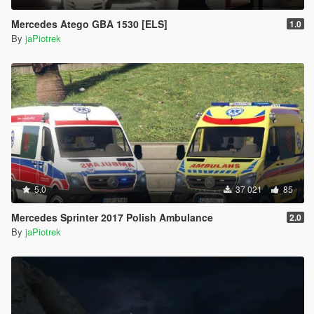
Mercedes Atego GBA 1530 [ELS]
1.0
By
jaPiotrek
5.0
37 021
85
Mercedes Sprinter 2017 Polish Ambulance
2.0
By
jaPiotrek