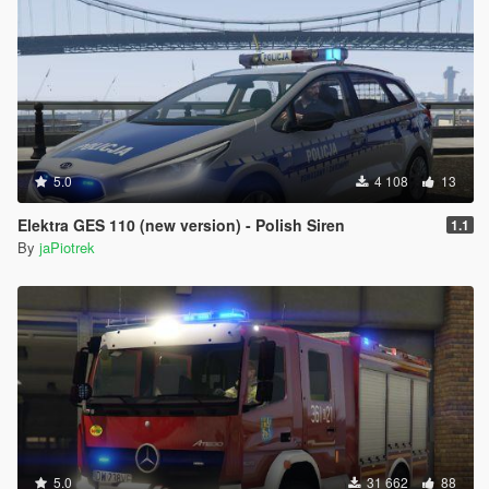
5.0
4 108
13
Elektra GES 110 (new version) - Polish Siren
1.1
By
jaPiotrek
5.0
31 662
88