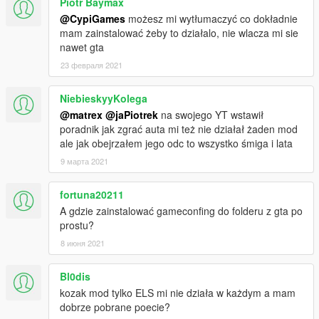
Piotr Baymax
There are 2 ways to install the mod: automatic installation and
@CypiGames
możesz mi wytłumaczyć co dokładnie
manual installation.
mam zainstalować żeby to działalo, nie wlacza mi sie
nawet gta
Attention
If your GTA V crashes when you try to load the game, please
23 февраля 2021
install custom gameconfig (you can use more add-on cars with
this file)
NiebieskyyKolega
https://pl.gta5-mods.com/misc/gta-5-gameconfig-300-cars
@matrex
@jaPiotrek
na swojego YT wstawił
poradnik jak zgrać auta mi też nie działał żaden mod
Concact:
ale jak obejrzałem jego odc to wszystko śmiga i lata
polishemergencyv@gmail.com
https://discord.gg/JNW7Hajgwj
9 марта 2021
https://www.facebook.com/PolishEmergencyV
fortuna20211
License:
A gdzie zainstalować gameconfing do folderu z gta po
https://polishemergencyv.com/license.pdf
prostu?
8 июня 2021
Credits:
- Base model made from scratch by Lazlow555, purchased by
JeffreyTheDev
Bl0dis
- Emergency lighting made from scratch by JeffreyTheDev
kozak mod tylko ELS mi nie działa w każdym a mam
- Interior polygons reduced by JeffreyTheDev
dobrze pobrane poecie?