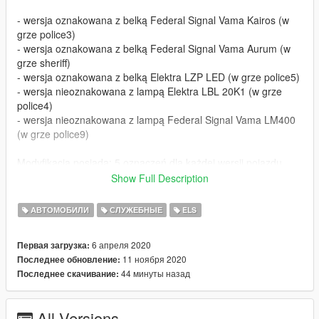
- wersja oznakowana z belką Federal Signal Vama Kairos (w
grze police3)
- wersja oznakowana z belką Federal Signal Vama Aurum (w
grze sheriff)
- wersja oznakowana z belką Elektra LZP LED (w grze police5)
- wersja nieoznakowana z lampą Elektra LBL 20K1 (w grze
police4)
- wersja nieoznakowana z lampą Federal Signal Vama LM400
(w grze police9)
Modyfikacja posiada: 5 oznaczeń dla każdej wersji pojazdu,
obsługę ELS, tłukące się wszystkie szyby oraz inne szklane
Show Full Description
elementy.
Pilot od modulatora FSV AS-422, który jest w środku w kilku
АВТОМОБИЛИ
СЛУЖЕБНЫЕ
ELS
wersjach, działa tak jak w rzeczywistości, czyli sygnalizuje czy
mamy włączone błyski lub światła robocze.
6 апреля 2020
Первая загрузка:
W wersji nieoznakowanej z lampą FSV LM400 zamontowany
11 ноября 2020
Последнее обновление:
jest wideorejestrator i tablica do wyświetlania poleceń dla
44 минуты назад
Последнее скачивание:
kierowców.
Obsługa w grze:
All Versions