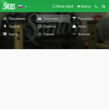
Show Adult
Войти
Программы
Транспорт
Раскраски
Оружие
Скрипты
Игрок
Карта
Разное
Больше