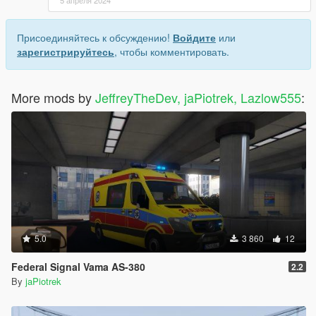
5 апреля 2024
Присоединяйтесь к обсуждению!
Войдите
или
зарегистрируйтесь
, чтобы комментировать.
More mods by
JeffreyTheDev, jaPiotrek, Lazlow555
:
5.0
3 860
12
Federal Signal Vama AS-380
2.2
By
jaPiotrek