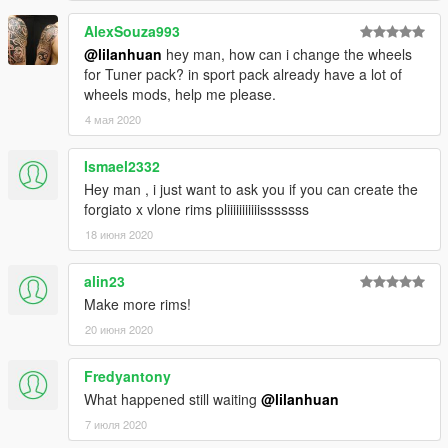
AlexSouza993
@lilanhuan
hey man, how can i change the wheels
for Tuner pack? in sport pack already have a lot of
wheels mods, help me please.
4 мая 2020
Ismael2332
Hey man , i just want to ask you if you can create the
forgiato x vlone rims pliiiiiiiiiiisssssss
18 июня 2020
alin23
Make more rims!
20 июня 2020
Fredyantony
What happened still waiting
@lilanhuan
7 июля 2020