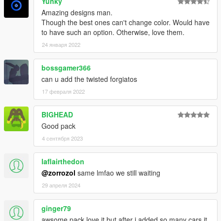
Yunky
Amazing designs man.
Though the best ones can't change color. Would have
to have such an option. Otherwise, love them.
24 января 2022
bossgamer366
can u add the twisted forgiatos
17 февраля 2022
BIGHEAD
Good pack
4 сентября 2023
laflairthedon
@zorrozol
same lmfao we still waiting
29 апреля 2024
ginger79
awsome pack love it but after i added so many cars it