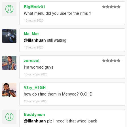
BigModz01
What menu did you use for the rims ?
13 июля 2020
Ma_Mat
@lilanhuan
still waiting
17 июля 2020
zorrozol
I'm worried guys
15 октября 2020
V3ry_H1GH
how do i find them in Menyoo? O,O :D
26 октября 2020
Buddymon
@lilanhuan
plz I need it that wheel pack