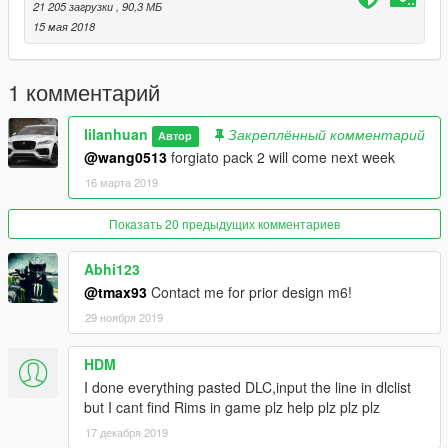
21 205 загрузки
, 90,3 МБ
15 мая 2018
1 комментарий
lilanhuan
Закреплённый комментарий
Автор
@wang0513
forgiato pack 2 will come next week
16 марта 2019
Показать 20 предыдущих комментариев
Abhi123
@tmax93
Contact me for prior design m6!
29 ноября 2019
HDM
I done everything pasted DLC,input the line in dlclist
but I cant find Rims in game plz help plz plz plz
17 декабря 2019