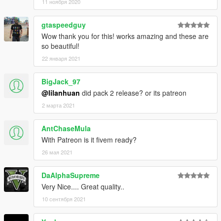
11 ноября 2020
gtaspeedguy
Wow thank you for this! works amazing and these are
so beautiful!
22 января 2021
BigJack_97
@lilanhuan
did pack 2 release? or its patreon
2 марта 2021
AntChaseMula
With Patreon is it fivem ready?
26 мая 2021
DaAlphaSupreme
Very Nice.... Great quality..
10 сентября 2021