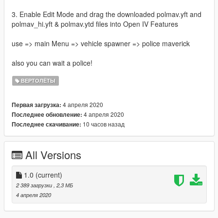
3. Enable Edit Mode and drag the downloaded polmav.yft and
polmav_hi.yft & polmav.ytd files into Open IV Features
use => main Menu => vehicle spawner => police maverick
also you can wait a police!
ВЕРТОЛЁТЫ
4 апреля 2020
Первая загрузка:
4 апреля 2020
Последнее обновление:
10 часов назад
Последнее скачивание:
All Versions
1.0
(current)
2 389 загрузки
, 2,3 МБ
4 апреля 2020