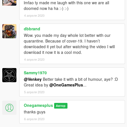
lmfao ty made me laugh with this one we are all
doomed now ha ha :-) :-)
4 апреля 2020
dbbrand
Wow. you made my day whole lot better with our
quarantine. Because of cover-19. I haven’t
downloaded it yet but after watching the video I will
download it now it is a cool mod.
4 апреля 2020
Sammy1970
@Venkey
Better take it with a bit of humour, aye? :D
Great idea by
@OneGamesPlus
...
5 апреля 2020
Onegamesplus
Автор
thanks guys
6 апреля 2020