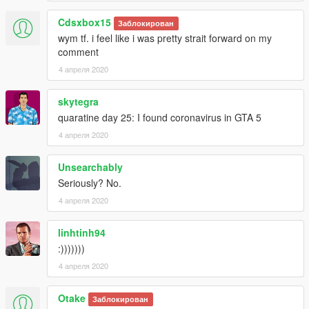
Cdsxbox15
Заблокирован
wym tf. i feel like i was pretty strait forward on my
comment
4 апреля 2020
skytegra
quaratine day 25: I found coronavirus in GTA 5
4 апреля 2020
Unsearchably
Seriously? No.
4 апреля 2020
linhtinh94
:)))))))
4 апреля 2020
Otake
Заблокирован