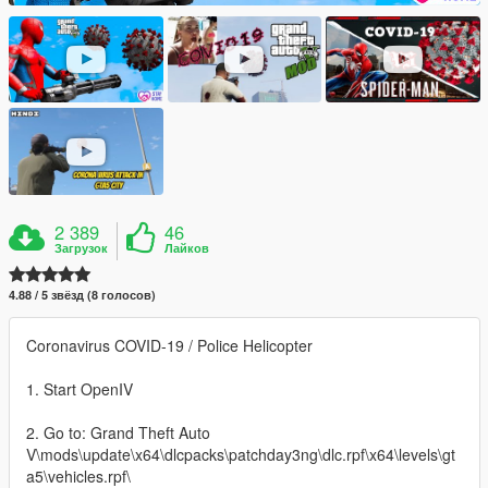
2 389
46
Загрузок
Лайков
4.88 / 5 звёзд (8 голосов)
Coronavirus COVID-19 / Police Helicopter
1. Start OpenIV
2. Go to: Grand Theft Auto
V\mods\update\x64\dlcpacks\patchday3ng\dlc.rpf\x64\levels\gt
a5\vehicles.rpf\