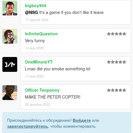
bigboy944
@NSG
It's a game if you don't like it leave
17 апреля 2020
InfiniteQuestion
Very funny
14 мая 2020
OneMinuteYT
Lmao did you smoke something lol
17 мая 2020
Officer Tenpenny
MAKE THE PETER COPTER!
28 декабря 2022
Присоединяйтесь к обсуждению!
Войдите
или
зарегистрируйтесь
, чтобы комментировать.