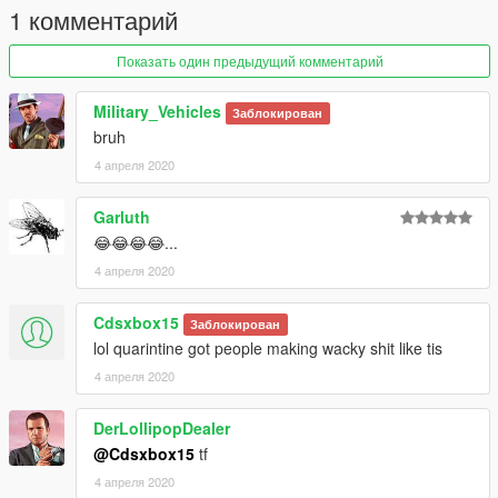
1 комментарий
Показать один предыдущий комментарий
Military_Vehicles
Заблокирован
bruh
4 апреля 2020
Garluth
😂😂😂😂...
4 апреля 2020
Cdsxbox15
Заблокирован
lol quarintine got people making wacky shit like tis
4 апреля 2020
DerLollipopDealer
@Cdsxbox15
tf
4 апреля 2020