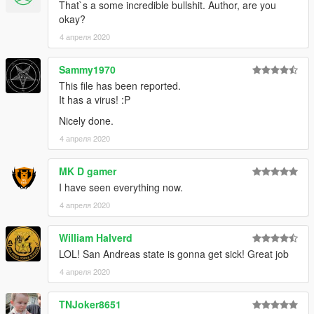
That`s a some incredible bullshit. Author, are you
okay?
4 апреля 2020
Sammy1970
This file has been reported.
It has a virus! :P
Nicely done.
4 апреля 2020
MK D gamer
I have seen everything now.
4 апреля 2020
William Halverd
LOL! San Andreas state is gonna get sick! Great job
4 апреля 2020
TNJoker8651