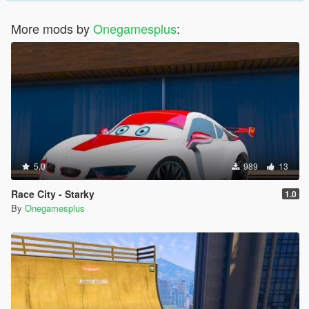
More mods by
Onegamesplus
:
5.0
989
13
Race City - Starky
1.0
By
Onegamesplus