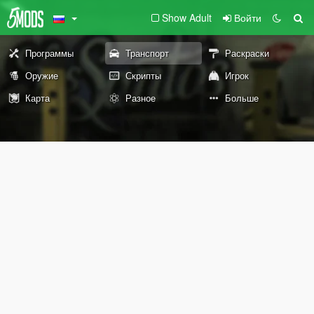
Show Adult
Войти
Программы
Транспорт
Раскраски
Оружие
Скрипты
Игрок
Карта
Разное
Больше