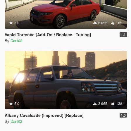
5.0
6 095
185
Vapid Torrence [Add-On / Replace | Tuning]
1.1
By
Dani02
5.0
3 965
138
Albany Cavalcade (Improved) [Replace]
1.0
By
Dani02