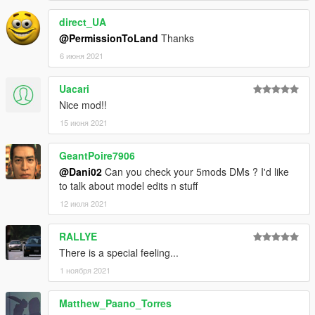
direct_UA
@PermissionToLand
Thanks
6 июня 2021
Uacari
Nice mod!!
15 июня 2021
GeantPoire7906
@Dani02
Can you check your 5mods DMs ? I'd like
to talk about model edits n stuff
12 июля 2021
RALLYE
There is a special feeling...
1 ноября 2021
Matthew_Paano_Torres