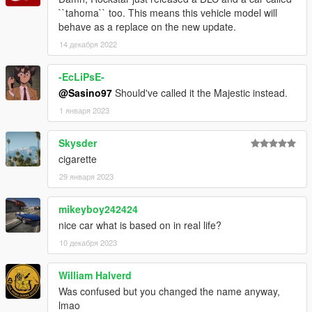
``tahoma`` too. This means this vehicle model will
behave as a replace on the new update.
14 декабря 2022
-EcLiPsE-
@Sasino97
Should've called it the Majestic instead.
1 января 2023
Skysder
cigarette
29 января 2023
mikeyboy242424
nice car what is based on in real life?
10 декабря 2023
William Halverd
Was confused but you changed the name anyway,
lmao