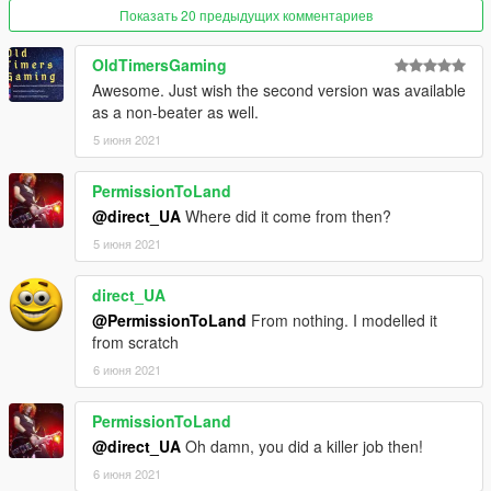
Показать 20 предыдущих комментариев
OldTimersGaming
Awesome. Just wish the second version was available
as a non-beater as well.
5 июня 2021
PermissionToLand
@direct_UA
Where did it come from then?
5 июня 2021
direct_UA
@PermissionToLand
From nothing. I modelled it
from scratch
6 июня 2021
PermissionToLand
@direct_UA
Oh damn, you did a killer job then!
6 июня 2021