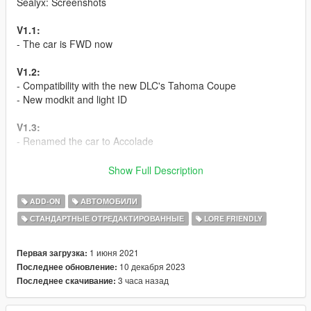
Sealyx: Screenshots
V1.1:
- The car is FWD now
V1.2:
- Compatibility with the new DLC's Tahoma Coupe
- New modkit and light ID
V1.3:
- Renamed the car to Accolade
How to install:
Show Full Description
1. copy the accolade folder to:update/x64/dlcpacks
ADD-ON
АВТОМОБИЛИ
СТАНДАРТНЫЕ ОТРЕДАКТИРОВАННЫЕ
LORE FRIENDLY
2. In the update.rpf go to:/common/data, edit the dlclist.xml and
add this line:
1 июня 2021
Первая загрузка:
dlcpacks:/accolade/
10 декабря 2023
Последнее обновление:
3 часа назад
Последнее скачивание:
DO NOT EDIT WITHOUR OUR PERMISSIONS!!!