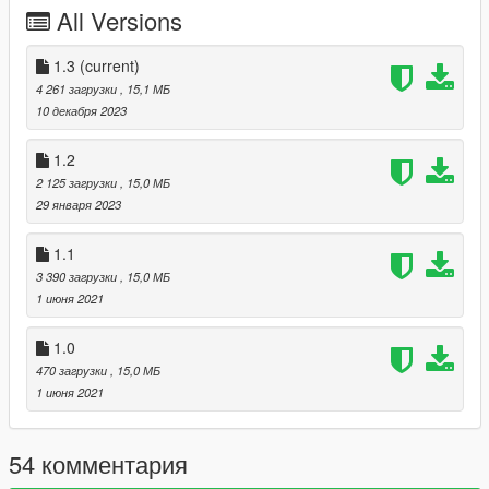
All Versions
Model names
- accolade
- accolade2
1.3
(current)
4 261 загрузки
, 15,1 МБ
10 декабря 2023
1.2
2 125 загрузки
, 15,0 МБ
29 января 2023
1.1
3 390 загрузки
, 15,0 МБ
1 июня 2021
1.0
470 загрузки
, 15,0 МБ
1 июня 2021
54 комментария