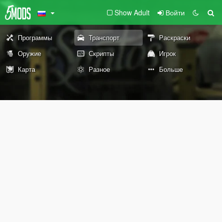
Show Adult
Войти
Программы
Транспорт
Раскраски
Оружие
Скрипты
Игрок
Карта
Разное
Больше