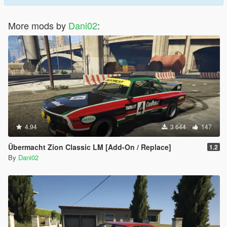
More mods by
Dani02
:
4.94
3 644
147
Übermacht Zion Classic LM [Add-On / Replace]
1.2
By
Dani02