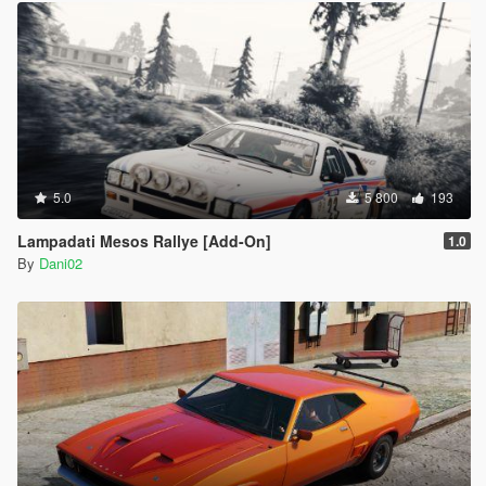
5.0
5 800
193
Lampadati Mesos Rallye [Add-On]
1.0
By
Dani02