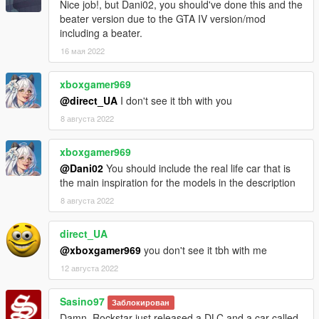
Nice job!, but Dani02, you should've done this and the
beater version due to the GTA IV version/mod
including a beater.
16 мая 2022
xboxgamer969
@direct_UA
I don't see it tbh with you
8 августа 2022
xboxgamer969
@Dani02
You should include the real life car that is
the main inspiration for the models in the description
8 августа 2022
direct_UA
@xboxgamer969
you don't see it tbh with me
12 августа 2022
Sasino97
Заблокирован
Damn, Rockstar just released a DLC and a car called