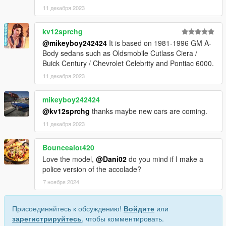
11 декабря 2023
kv12sprchg
@mikeyboy242424
It is based on 1981-1996 GM A-
Body sedans such as Oldsmobile Cutlass Ciera /
Buick Century / Chevrolet Celebrity and Pontiac 6000.
11 декабря 2023
mikeyboy242424
@kv12sprchg
thanks maybe new cars are coming.
11 декабря 2023
Bouncealot420
Love the model,
@Dani02
do you mind if I make a
police version of the accolade?
7 ноября 2024
Присоединяйтесь к обсуждению!
Войдите
или
зарегистрируйтесь
, чтобы комментировать.