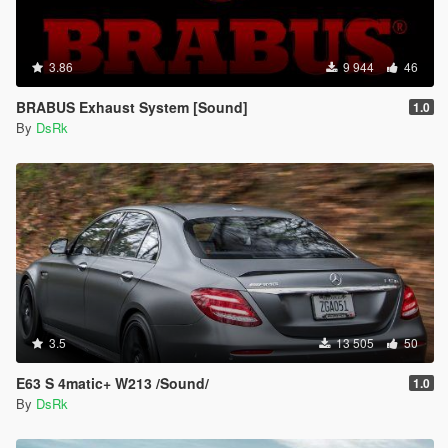
3.86
9 944
46
BRABUS Exhaust System [Sound]
1.0
By
DsRk
3.5
13 505
50
E63 S 4matic+ W213 /Sound/
1.0
By
DsRk