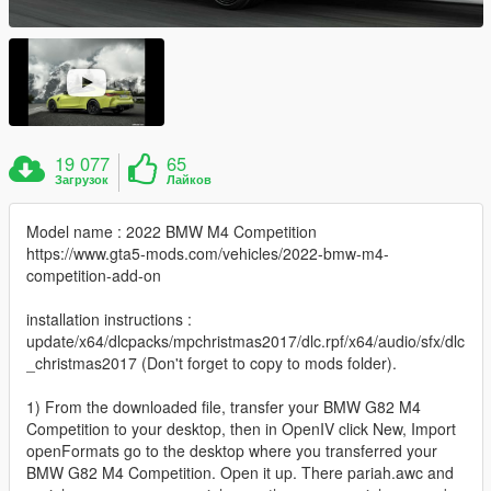
19 077
65
Загрузок
Лайков
Model name : 2022 BMW M4 Competition
https://www.gta5-mods.com/vehicles/2022-bmw-m4-
competition-add-on
installation instructions :
update/x64/dlcpacks/mpchristmas2017/dlc.rpf/x64/audio/sfx/dlc
_christmas2017 (Don't forget to copy to mods folder).
1) From the downloaded file, transfer your BMW G82 M4
Competition to your desktop, then in OpenIV click New, Import
openFormats go to the desktop where you transferred your
BMW G82 M4 Competition. Open it up. There pariah.awc and