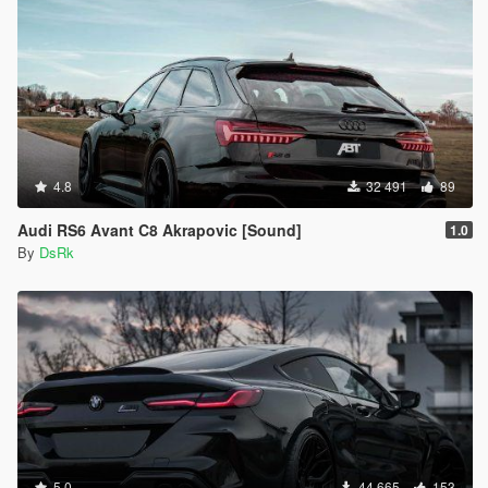
4.8
32 491
89
Audi RS6 Avant C8 Akrapovic [Sound]
1.0
By
DsRk
5.0
44 665
153