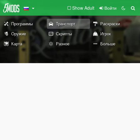
Show Adult
Войти
Программы
Транспорт
Раскраски
Оружие
Скрипты
Игрок
Карта
Разное
Больше