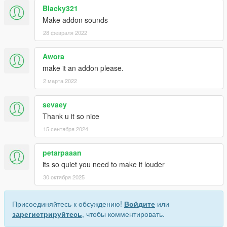
Blacky321
Make addon sounds
28 февраля 2022
Awora
make it an addon please.
2 марта 2022
sevaey
Thank u it so nice
15 сентября 2024
petarpaaan
its so quiet you need to make it louder
30 октября 2025
Присоединяйтесь к обсуждению!
Войдите
или
зарегистрируйтесь
, чтобы комментировать.