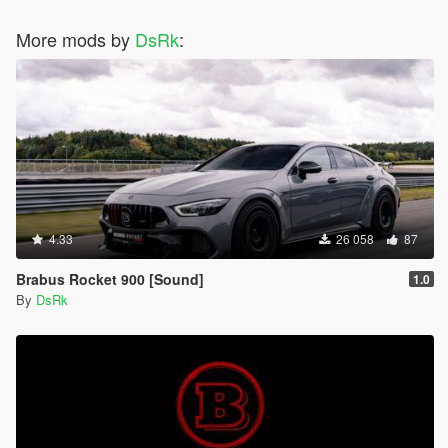
More mods by
DsRk
:
4.33
26 058
87
Brabus Rocket 900 [Sound]
1.0
By
DsRk