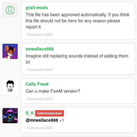
gta5-mods
This file has been approved automatically. If you think
this file should not be here for any reason please
report it.
13 февраля 2022
mrwallace888
Imagine still replacing sounds instead of adding them
lol
13 февраля 2022
Cally Freak
Can u make FiveM version?
14 февраля 2022
S_K
Заблокирован
@mrwallace888
+1
14 февраля 2022