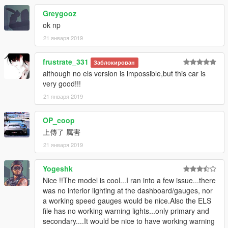
Greygooz
ok np
21 января 2019
frustrate_331
Заблокирован
although no els version is impossible,but this car is
very good!!!
21 января 2019
OP_coop
上傳了 厲害
21 января 2019
Yogeshk
Nice !!The model is cool...I ran into a few issue...there
was no interior lighting at the dashboard/gauges, nor
a working speed gauges would be nice.Also the ELS
file has no working warning lights...only primary and
secondary....It would be nice to have working warning