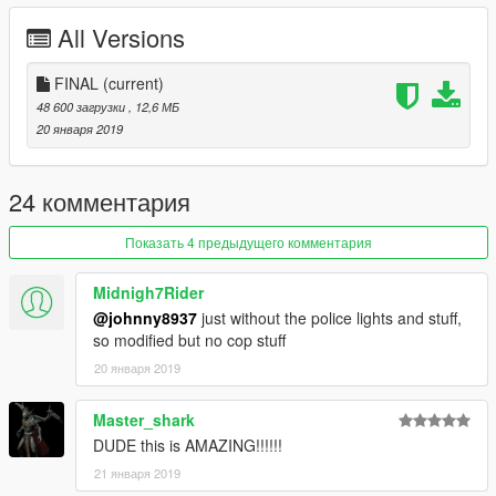
+Steering wheel does not turn
All Versions
+No turn signal
+No daylight
+No rearview mirror
FINAL
(current)
+The rear compartment cannot be opened
48 600 загрузки
, 12,6 МБ
20 января 2019
This car It’s my boring police car.Made in leisure time
don't like the brother of this car,,sorry
Feel free to make
24 комментария
Everything else is normal
Показать 4 предыдущего комментария
Thank you for your download
Midnigh7Rider
@johnny8937
just without the police lights and stuff,
so modified but no cop stuff
20 января 2019
Master_shark
DUDE this is AMAZING!!!!!!
21 января 2019