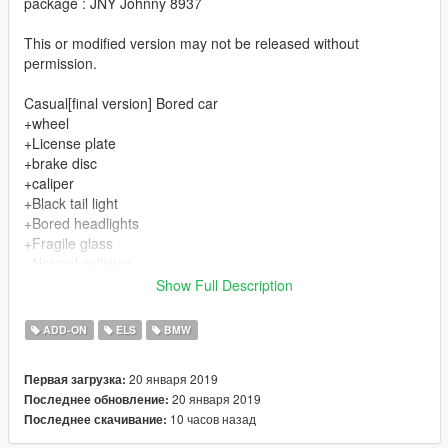
package : JNY Johnny 8937
This or modified version may not be released without
permission.
Casual[final version] Bored car
+wheel
+License plate
+brake disc
+caliper
+Black tail light
+Bored headlights
+Fragile glass
+Normal collision
+Tire can change color
Show Full Description
Disadvantage
ADD-ON
ELS
BMW
+Fixed tail
+Fixed top wing
20 января 2019
Первая загрузка:
+Fixed side skirt
20 января 2019
Последнее обновление:
+Fixed front shovel
10 часов назад
Последнее скачивание:
+Fixed package
+Simple interior