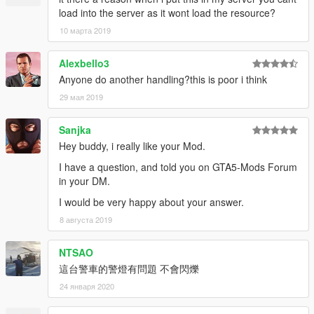
load into the server as it wont load the resource?
10 марта 2019
Alexbello3
Anyone do another handling?this is poor i think
29 мая 2019
Sanjka
Hey buddy, i really like your Mod.
I have a question, and told you on GTA5-Mods Forum
in your DM.
I would be very happy about your answer.
8 августа 2019
NTSAO
這台警車的警燈有問題 不會閃爍
24 января 2020