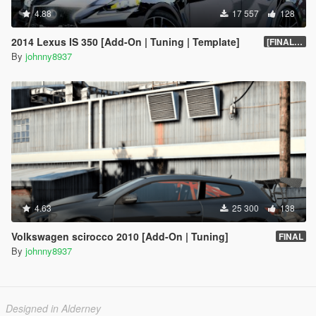
4.88
17 557
128
2014 Lexus IS 350 [Add-On | Tuning | Template]
[FINAL.A]
By
johnny8937
4.63
25 300
138
Volkswagen scirocco 2010 [Add-On | Tuning]
FINAL
By
johnny8937
Designed in Alderney