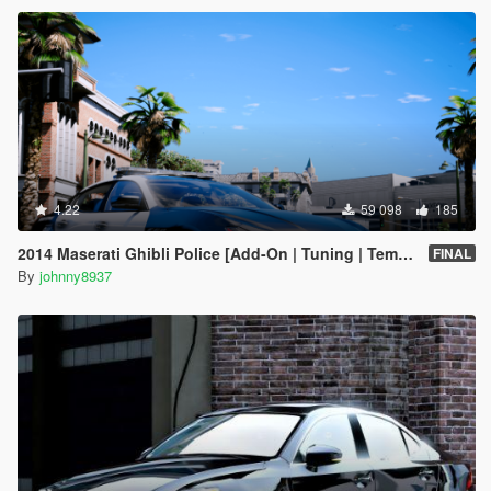
4.22
59 098
185
2014 Maserati Ghibli Police [Add-On | Tuning | Template]
FINAL
By
johnny8937