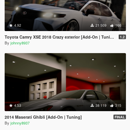
4.92
21 509
166
Toyota Camry XSE 2018 Crazy exterior [Add-On | Tuning]
1.2
By
johnny8937
4.53
38 119
315
2014 Maserati Ghibli [Add-On | Tuning]
FINAL
By
johnny8937