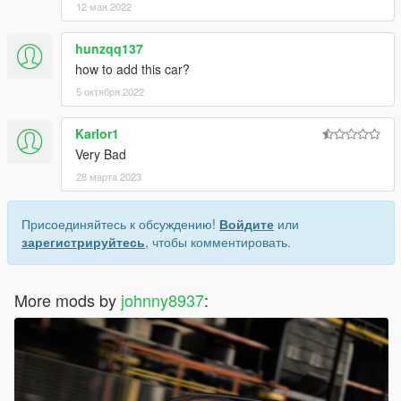
12 мая 2022
hunzqq137
how to add this car?
5 октября 2022
Karlor1
Very Bad
28 марта 2023
Присоединяйтесь к обсуждению!
Войдите
или
зарегистрируйтесь
, чтобы комментировать.
More mods by
johnny8937
: