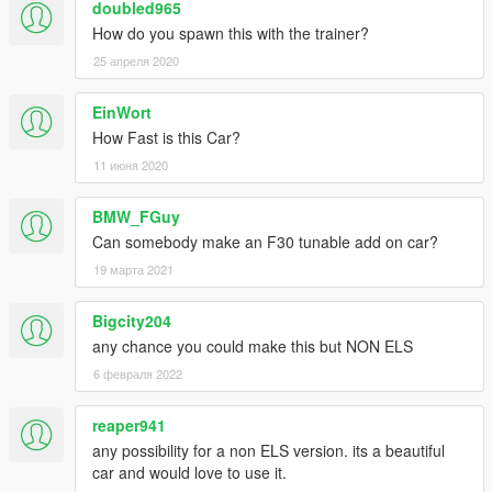
doubled965
How do you spawn this with the trainer?
25 апреля 2020
EinWort
How Fast is this Car?
11 июня 2020
BMW_FGuy
Can somebody make an F30 tunable add on car?
19 марта 2021
Bigcity204
any chance you could make this but NON ELS
6 февраля 2022
reaper941
any possibility for a non ELS version. its a beautiful
car and would love to use it.