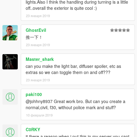
lights.Also I think the handling during turning is a little
off..overall the exterior is quite cool :)
23 января 2019
GhostEvil
推一下！
23 января 2019
Master_shark
can you make the light bar, diffuser spoiler, etc as
extras so we can toggle them on and off???
23 января 2019
paki100
@johhny8937 Great work bro. But can you create a
normal,civil, f30, without police mark and stuff?
10 февраля 2019
C0RKY
it there a reason when i put this in my server you cant