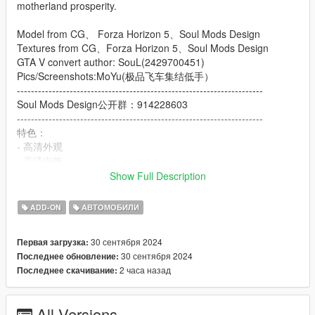
motherland prosperity.
Model from CG、 Forza Horizon 5、Soul Mods Design
Textures from CG、Forza Horizon 5、Soul Mods Design
GTA V convert author: SouL(2429700451)
Pics/Screenshots:MoYu(极品飞车集结低手）
----------------------------------------------------------------------
Soul Mods Design公开群：914228603
----------------------------------------------------------------------
特色：
- 高清外观
- 高清内饰
- 高清后视镜
Show Full Description
- 高度还原的仪表
- 使用H控制的后排扶手
ADD-ON
АВТОМОБИЛИ
- 可动的中国国旗旗杆
- 主色调：车身主色调
30 сентября 2024
Первая загрузка:
- 副色调：车身副色调
30 сентября 2024
Последнее обновление:
- Extra1,2：红旗官方车牌
2 часа назад
Последнее скачивание:
- Extra3,4：洛圣都车牌
- Extra5,6：中国澳门车牌
- Extra7.8：中国大陆车牌
All Versions