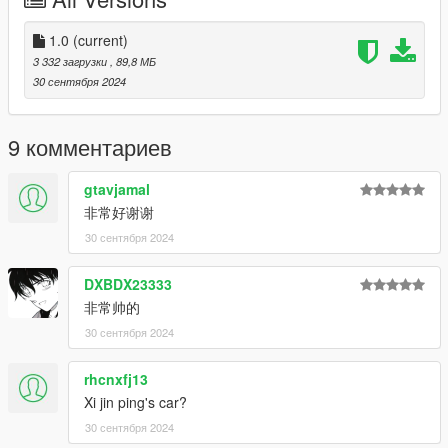
Features:
- HQ exterior
1.0
(current)
- HQ interior
3 332 загрузки
, 89,8 МБ
- Real mirror reflections
30 сентября 2024
- Real lights
- Rear armrest controlled using keyboard H
- Hand on the steering wheel
9 комментариев
- Working dials
- Breakable glass
gtavjamal
- Movable flagpole of the Chinese flag
非常好谢谢
- Paint1: The main color of the body
30 сентября 2024
- Paint2: Sub-tones of the body
- Extra1,2: Official license plates of Hongqi
- Extra3,4: Los Santos license plates
DXBDX23333
- Extra5,6: Macau China license plates
非常帅的
- Extra7.8: Chinese mainland license plates
30 сентября 2024
*本车拥有模型锁，故FIVEM/ALTV平台将无法使用。
rhcnxfj13
This car has a model lock, so the FIVEM/ALTV platform will not
be available.
Xi jin ping's car?
30 сентября 2024
*本车为早期测试版，如果您想未来体验完整版本，请加入群组并