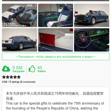
Расширьте, чтобы увидеть все изображения и видео
3 332
43
Загрузки
Лайка
4.92 / 5 звёзд (6 голосов)
本车为庆祝中华人民共和国成立75周年特别献礼，祝愿祖国繁荣
昌盛。
This car is the special gifts to celebrate the 75th anniversary of
the founding of the People's Republic of China, wishing the