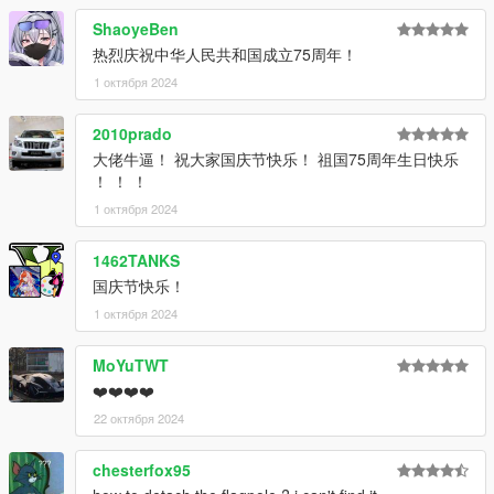
咨询。
ShaoyeBen
This is an early beta version, so if you'd like to experience the
热烈庆祝中华人民共和国成立75周年！
full version in the future, please join the group and enquire.
1 октября 2024
ADD ON：
1）Go to: GTAV\mods\update\update.rpf\common\data
2010prado
2）Extract dlclist.xml and add this line:
大佬牛逼！ 祝大家国庆节快乐！ 祖国75周年生日快乐
dlcpacks:\hongqigl24\
！ ！ ！
3）Go to: GTAV\mods\update\x64\dlcpacksand make a folder
1 октября 2024
called hongqigl24 add the included dlc.rpf file
SPAWN: hongqigl24
1462TANKS
国庆节快乐！
1 октября 2024
MoYuTWT
❤️❤️❤️❤️
22 октября 2024
chesterfox95