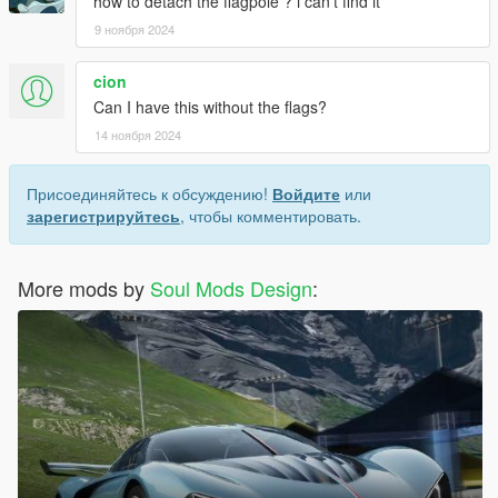
how to detach the flagpole ? i can't find it
9 ноября 2024
cion
Can I have this without the flags?
14 ноября 2024
Присоединяйтесь к обсуждению!
Войдите
или
зарегистрируйтесь
, чтобы комментировать.
More mods by
Soul Mods Design
: