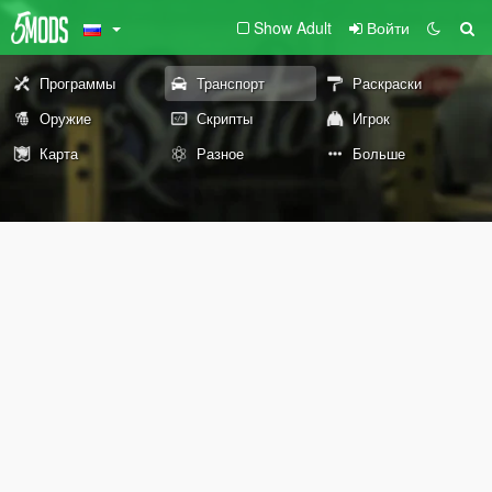
Show Adult
Войти
Программы
Транспорт
Раскраски
Оружие
Скрипты
Игрок
Карта
Разное
Больше