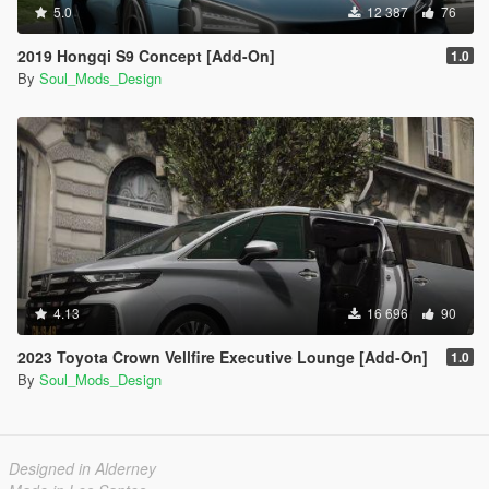
5.0
12 387
76
2019 Hongqi S9 Concept [Add-On]
1.0
By
Soul_Mods_Design
4.13
16 696
90
2023 Toyota Crown Vellfire Executive Lounge [Add-On]
1.0
By
Soul_Mods_Design
Designed in Alderney