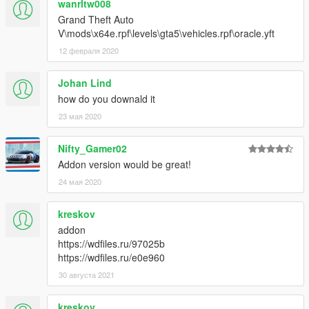
wanrltw008
Grand Theft Auto
V\mods\x64e.rpf\levels\gta5\vehicles.rpf\oracle.yft
12 февраля 2020
Johan Lind
how do you downald it
23 мая 2020
Nifty_Gamer02
Addon version would be great!
24 мая 2020
kreskov
addon
https://wdfiles.ru/97025b
https://wdfiles.ru/e0e960
30 августа 2021
kreskov