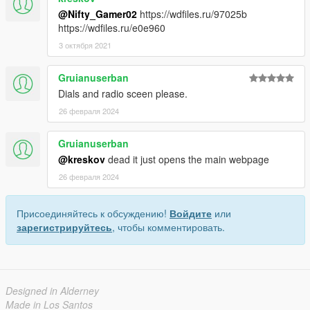
@Nifty_Gamer02
https://wdfiles.ru/97025b
https://wdfiles.ru/e0e960
3 октября 2021
Gruianuserban
Dials and radio sceen please.
26 февраля 2024
Gruianuserban
@kreskov
dead it just opens the main webpage
26 февраля 2024
Присоединяйтесь к обсуждению!
Войдите
или
зарегистрируйтесь
, чтобы комментировать.
Designed in Alderney
Made in Los Santos