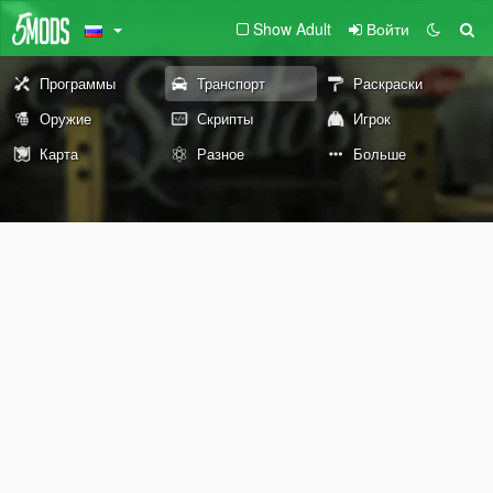
Show Adult
Войти
Программы
Транспорт
Раскраски
Оружие
Скрипты
Игрок
Карта
Разное
Больше