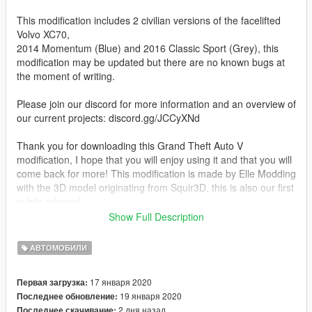
This modification includes 2 civilian versions of the facelifted
Volvo XC70,
2014 Momentum (Blue) and 2016 Classic Sport (Grey), this
modification may be updated but there are no known bugs at
the moment of writing.
Please join our discord for more information and an overview of
our current projects: discord.gg/JCCyXNd
Thank you for downloading this Grand Theft Auto V
modification, I hope that you will enjoy using it and that you will
come back for more! This modification is made by Elle Modding
with the 3D model originating from Squir3D, this is also our first
public release!
Show Full Description
Any illegal use or taking our work from us, such as Ripping or
Redistributing, will not be tolerated.
АВТОМОБИЛИ
This will result in us not publicly releasing any more models
and removing the existing ones!
17 января 2020
Первая загрузка:
19 января 2020
Последнее обновление:
Model: Squir
2 дня назад
Последнее скачивание: