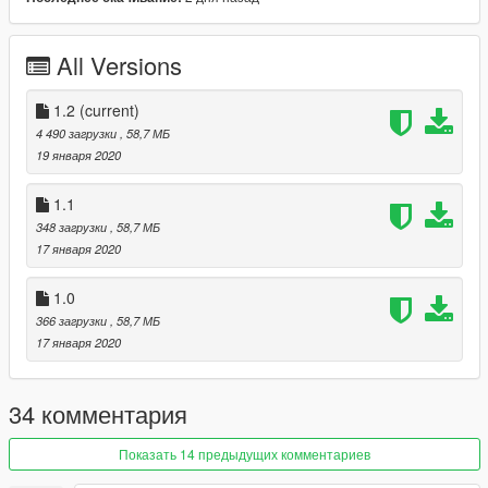
Conversion: Elle Modding
Textures: Elle Modding
Plates: Rockstar Games
All Versions
More relevant information such as installation instructions is
provided in the included information sheet, in the download.
1.2
(current)
Enjoy!
4 490 загрузки
, 58,7 МБ
19 января 2020
Copyright - 2020 - Elle Modding
1.1
348 загрузки
, 58,7 МБ
17 января 2020
1.0
366 загрузки
, 58,7 МБ
17 января 2020
34 комментария
Показать 14 предыдущих комментариев