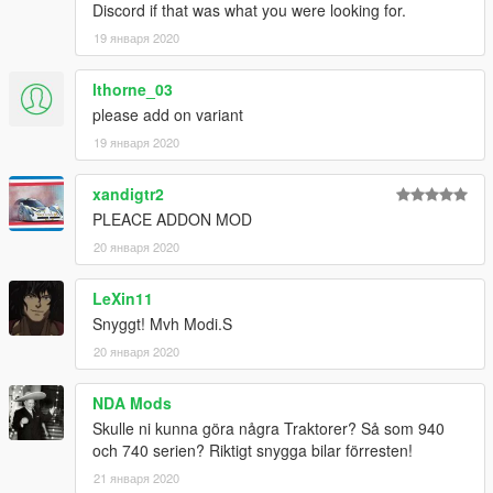
Discord if that was what you were looking for.
19 января 2020
lthorne_03
please add on variant
19 января 2020
xandigtr2
PLEACE ADDON MOD
20 января 2020
LeXin11
Snyggt! Mvh Modi.S
20 января 2020
NDA Mods
Skulle ni kunna göra några Traktorer? Så som 940
och 740 serien? Riktigt snygga bilar förresten!
21 января 2020