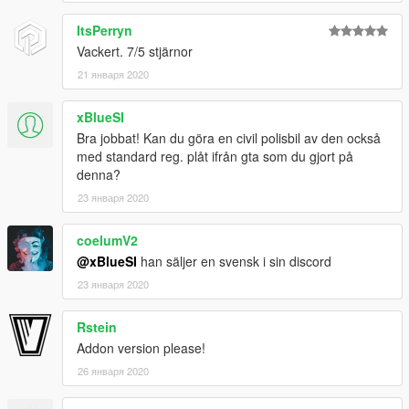
ItsPerryn
Vackert. 7/5 stjärnor
21 января 2020
xBlueSI
Bra jobbat! Kan du göra en civil polisbil av den också
med standard reg. plåt ifrån gta som du gjort på
denna?
23 января 2020
coelumV2
@xBlueSI
han säljer en svensk i sin discord
23 января 2020
Rstein
Addon version please!
26 января 2020