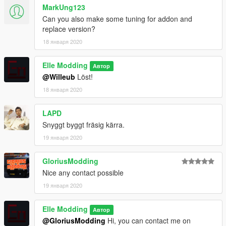
MarkUng123
Can you also make some tuning for addon and
replace version?
18 января 2020
Elle Modding
Автор
@Willeub
Löst!
18 января 2020
LAPD
Snyggt byggt fräsig kärra.
19 января 2020
GloriusModding
Nice any contact possible
19 января 2020
Elle Modding
Автор
@GloriusModding
Hi, you can contact me on