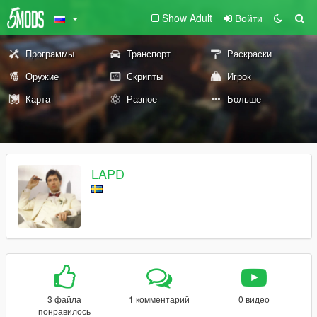
Show Adult
Войти
Программы
Транспорт
Раскраски
Оружие
Скрипты
Игрок
Карта
Разное
Больше
LAPD
3 файла
1 комментарий
0 видео
понравилось