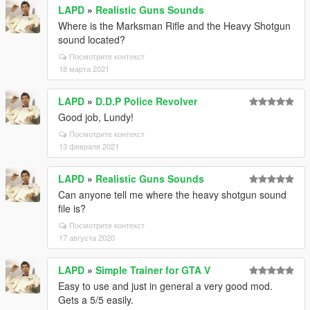
LAPD
»
Realistic Guns Sounds
Where is the Marksman Rifle and the Heavy Shotgun
sound located?
Посмотрите контекст
18 марта 2021
LAPD
»
D.D.P Police Revolver
Good job, Lundy!
Посмотрите контекст
13 февраля 2021
LAPD
»
Realistic Guns Sounds
Can anyone tell me where the heavy shotgun sound
file is?
Посмотрите контекст
17 августа 2020
LAPD
»
Simple Trainer for GTA V
Easy to use and just in general a very good mod.
Gets a 5/5 easily.