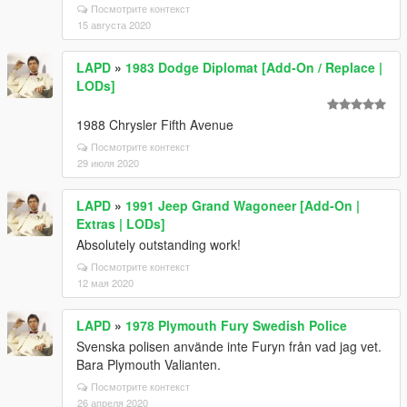
Посмотрите контекст
15 августа 2020
LAPD
»
1983 Dodge Diplomat [Add-On / Replace |
LODs]
1988 Chrysler Fifth Avenue
Посмотрите контекст
29 июля 2020
LAPD
»
1991 Jeep Grand Wagoneer [Add-On |
Extras | LODs]
Absolutely outstanding work!
Посмотрите контекст
12 мая 2020
LAPD
»
1978 Plymouth Fury Swedish Police
Svenska polisen använde inte Furyn från vad jag vet.
Bara Plymouth Valianten.
Посмотрите контекст
26 апреля 2020