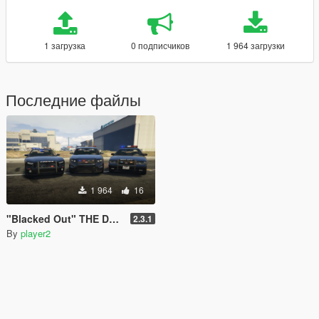
1 загрузка
0 подписчиков
1 964 загрузки
Последние файлы
1 964
16
"Blacked Out" THE Definitive Stealth Police Pack [OIV]
2.3.1
By
player2