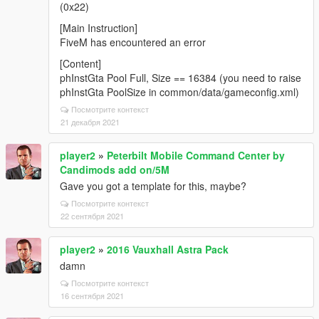
(0x22)
[Main Instruction]
FiveM has encountered an error
[Content]
phInstGta Pool Full, Size == 16384 (you need to raise
phInstGta PoolSize in common/data/gameconfig.xml)
Посмотрите контекст
21 декабря 2021
player2
»
Peterbilt Mobile Command Center by
Candimods add on/5M
Gave you got a template for this, maybe?
Посмотрите контекст
22 сентября 2021
player2
»
2016 Vauxhall Astra Pack
damn
Посмотрите контекст
16 сентября 2021