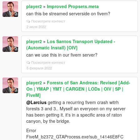
player2
»
Improved Propsets.meta
can this be streamed serverside on fivem?
Посмотрите контекст
2 июля 2022
player2
»
Los Santos Transport Updated -
(Automatic Install) [OIV]
can we use this in our fivem server?
Посмотрите контекст
5 февраля 2022
player2
»
Forests of San Andreas: Revised [Add-
On | YMAP | YMT | CARGEN | LODs | OIV | SP |
FiveM]
@Larcius
getting a recurring fivem crash witrh
forests 3 and 3.. Myself an everyoen on my server
has been getting it. it's in a specific area of raton
canyon, by the bridge.
Error
FiveM_b2372_GTAProcess.exe!sub_14146E8FC