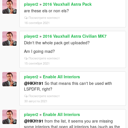
player2
»
2016 Vauxhall Astra Pack
are these els or non els?
Посмотрите контекст
16 сентября 2021
player2
»
2016 Vauxhall Astra Civilian MK7
Didn't the whole pack get uploaded?
Am I going mad?
Посмотрите контекст
15 сентября 2021
player2
»
Enable All Interiors
@HKH191
So that means this can't be used with
LSPDFR, right?
Посмотрите контекст
30 августа 2021
player2
»
Enable All Interiors
@HKH191
from the list, it seems you are missing
some interiors that open all interiors has (such as the