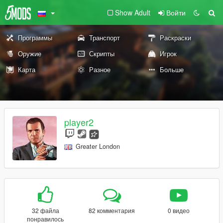
Show Adult
Войти
Программы
Транспорт
Раскраски
Оружие
Скрипты
Игрок
Карта
Разное
Больше
player2
Greater London
32 файла
82 комментария
0 видео
понравилось