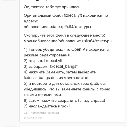
Ох, тяжело тебе тут пришлось...
Оригинальный файл fxdecal.yft находится по
адресу:
обновление/update.rpf/x64/текстуры
Скопируйте этот файл в следующее место:
моды/обновление/обновление.rpf/x64/текстуры
1) Теперь убедитесь, что OpenIV находится в
режиме редактирования.
2) открыть fxdecal.yft
3) выбираем "fxdecal_bangs"
4) нажмите Заменить, затем выберите
fxdecal_bangs.dds из моего пакета
5) и повторите для остальных трех файлов,
убедившись, что вы заменяете файлы с точно
такими же именами.
6) затем нажмите сохранить (внизу справа)
7) наслаждайтесь игрой!
Посмотрите контекст
20 мая 2022