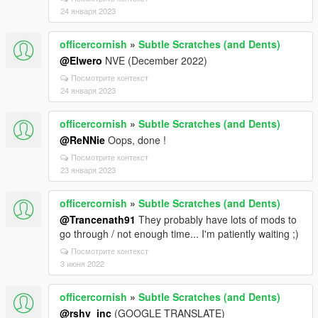
24 января 2023
officercornish
»
Subtle Scratches (and Dents)
@Elwero
NVE (December 2022)
Посмотрите контекст
24 января 2023
officercornish
»
Subtle Scratches (and Dents)
@ReNNie
Oops, done !
Посмотрите контекст
23 января 2023
officercornish
»
Subtle Scratches (and Dents)
@Trancenath91
They probably have lots of mods to
go through / not enough time... I'm patiently waiting ;)
Посмотрите контекст
3 июня 2022
officercornish
»
Subtle Scratches (and Dents)
@rshv_inc
(GOOGLE TRANSLATE)