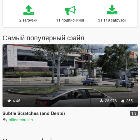
2 загрузки
11 подписчиков
31 118 загрузок
Самый популярный файл
4.46
28 976
255
Subtle Scratches (and Dents)
1.3
By
officercornish