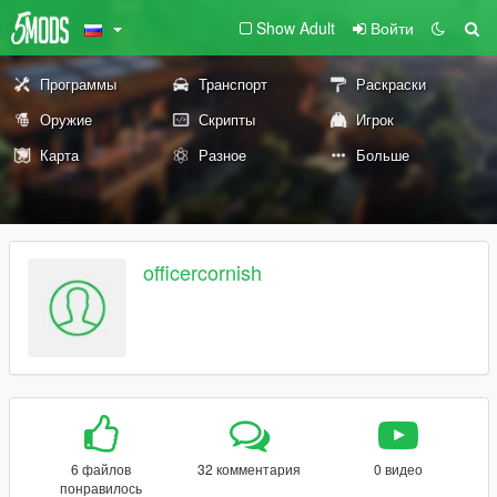
Show Adult
Войти
Программы
Транспорт
Раскраски
Оружие
Скрипты
Игрок
Карта
Разное
Больше
officercornish
6 файлов
32 комментария
0 видео
понравилось