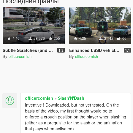
Последние файлы
4.46
28 976
255
4.25
2 142
66
Subtle Scratches (and Dents)
Enhanced LSSD vehicles 2015 (+bonus USCG)
1.3
1.1
By
officercornish
By
officercornish
officercornish
»
Slash'N'Dash
Inventive ! Downloaded, but not yet tested. On the
basis of the video, my first thought would be to
enforce a crouch position on the player when slashing
(either as a prequisite for the slash or the animation
that plays when activated)