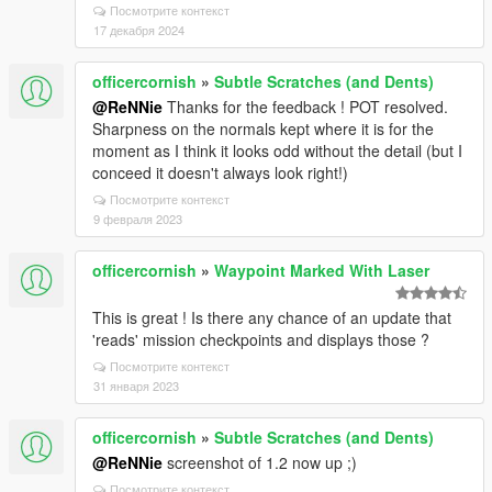
Посмотрите контекст
17 декабря 2024
officercornish
»
Subtle Scratches (and Dents)
@ReNNie
Thanks for the feedback ! POT resolved.
Sharpness on the normals kept where it is for the
moment as I think it looks odd without the detail (but I
conceed it doesn't always look right!)
Посмотрите контекст
9 февраля 2023
officercornish
»
Waypoint Marked With Laser
This is great ! Is there any chance of an update that
'reads' mission checkpoints and displays those ?
Посмотрите контекст
31 января 2023
officercornish
»
Subtle Scratches (and Dents)
@ReNNie
screenshot of 1.2 now up ;)
Посмотрите контекст