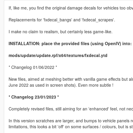
If, like me, you find the original damage decals for vehicles too ob
Replacements for 'fxdecal_bangs' and 'fxdecal_scrapes'.
I make no claim to realism, but certainly less game-like.
INSTALLATION: place the provided files (using OpenIV) into:
mods/update/update.rpf/x64/textures/fxdecal.ytd
* Changelog 01/06/2022 *
New files, aimed at meshing better with vanilla game effects but a
June 2022 as used in screen shots). Even more subtle !
* Changelog 23/01/2023 *
Completely revised files, still aiming for an 'enhanced' feel, not nece
In this version scratches are larger, and bumps to vehicle panels 
limitations, this looks a bit 'off' on some surfaces / colours, but is