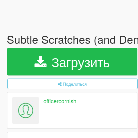
Subtle Scratches (and De
Загрузить
Поделиться
officercornish