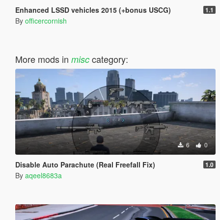
Enhanced LSSD vehicles 2015 (+bonus USCG)
1.1
By
officercornish
More mods in
category:
misc
6
0
Disable Auto Parachute (Real Freefall Fix)
1.0
By
aqeel8683a