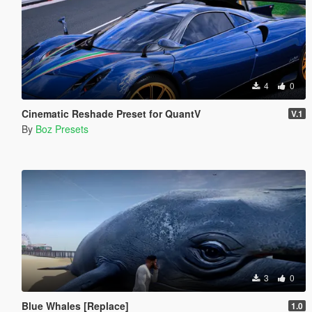
4
0
Cinematic Reshade Preset for QuantV
V.1
By
Boz Presets
3
0
Blue Whales [Replace]
1.0