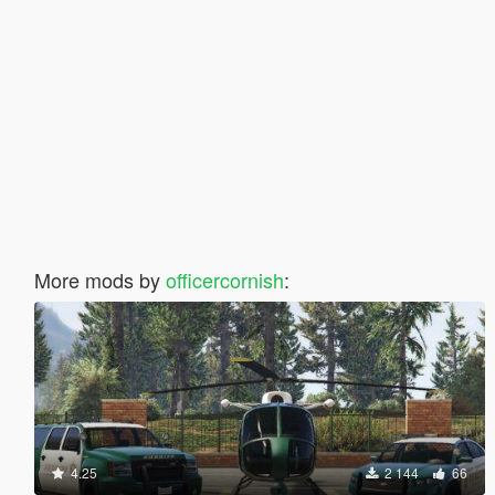
More mods by
officercornish
:
4.25
2 144
66