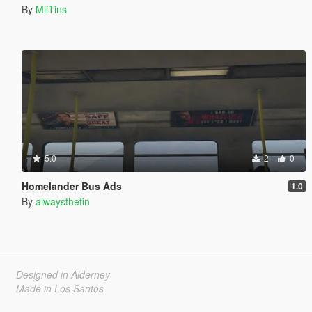
By
MiiTins
5.0
2
0
Homelander Bus Ads
1.0
By
alwaysthefin
Designed in Alderney
Made in Los Santos