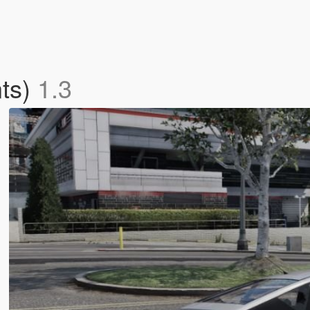
nts)
1.3