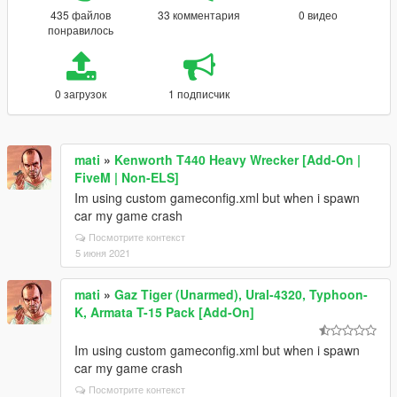
435 файлов
33 комментария
0 видео
понравилось
0 загрузок
1 подписчик
mati
»
Kenworth T440 Heavy Wrecker [Add-On |
FiveM | Non-ELS]
Im using custom gameconfig.xml but when i spawn
car my game crash
Посмотрите контекст
5 июня 2021
mati
»
Gaz Tiger (Unarmed), Ural-4320, Typhoon-
K, Armata T-15 Pack [Add-On]
Im using custom gameconfig.xml but when i spawn
car my game crash
Посмотрите контекст