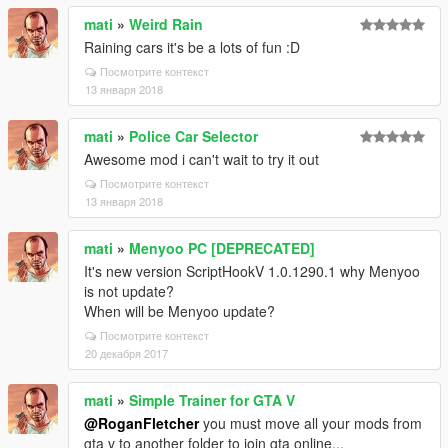
mati
»
Weird Rain
Raining cars it's be a lots of fun :D
Посмотрите контекст
13 января 2018
mati
»
Police Car Selector
Awesome mod i can't wait to try it out
Посмотрите контекст
13 января 2018
mati
»
Menyoo PC [DEPRECATED]
It's new version ScriptHookV 1.0.1290.1 why Menyoo
is not update?
When will be Menyoo update?
Посмотрите контекст
20 декабря 2017
mati
»
Simple Trainer for GTA V
@RoganFletcher
you must move all your mods from
gta v to another folder to join gta online...