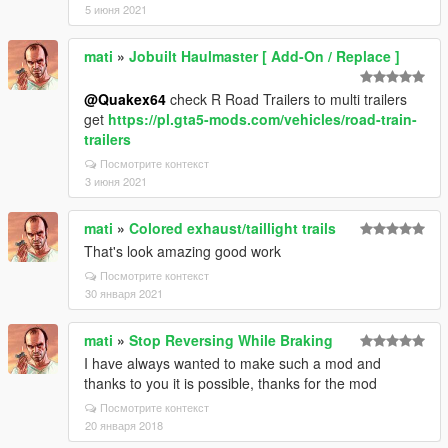
5 июня 2021
mati
»
Jobuilt Haulmaster [ Add-On / Replace ]
@Quakex64
check R Road Trailers to multi trailers
get
https://pl.gta5-mods.com/vehicles/road-train-
trailers
Посмотрите контекст
3 июня 2021
mati
»
Colored exhaust/taillight trails
That's look amazing good work
Посмотрите контекст
30 января 2021
mati
»
Stop Reversing While Braking
I have always wanted to make such a mod and
thanks to you it is possible, thanks for the mod
Посмотрите контекст
20 января 2018