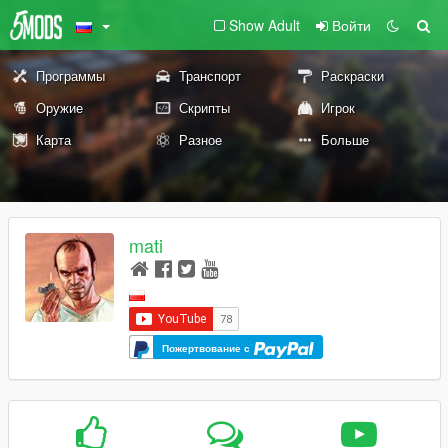
Show Adult
Войти
Программы
Транспорт
Раскраски
Оружие
Скрипты
Игрок
Карта
Разное
Больше
mati
Пожертвование с