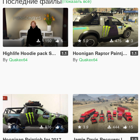
Последние файлы
(Показать всё)
1 150
6
5.0
475
3
Highlife Hoodie pack SP and [FiveM Ready] [Mp Male]
Hoonigan Raptor Paintjob
1.1
1.1
By
Quakex64
By
Quakex64
5.0
836
6
3.9
444
15
Hoonigan Paintjob for 2017 Ford Raptor on Mattracks by Godzgift
Jamie Davis Recovery livery Pack
1.0