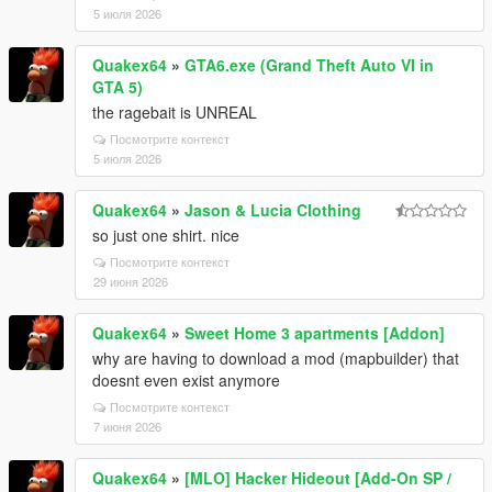
5 июля 2026
Quakex64
»
GTA6.exe (Grand Theft Auto VI in
GTA 5)
the ragebait is UNREAL
Посмотрите контекст
5 июля 2026
Quakex64
»
Jason & Lucia Clothing
so just one shirt. nice
Посмотрите контекст
29 июня 2026
Quakex64
»
Sweet Home 3 apartments [Addon]
why are having to download a mod (mapbuilder) that
doesnt even exist anymore
Посмотрите контекст
7 июня 2026
Quakex64
»
[MLO] Hacker Hideout [Add-On SP /