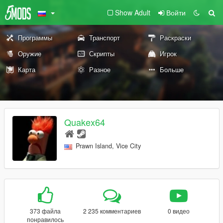
Show Adult
Войти
Программы
Транспорт
Раскраски
Оружие
Скрипты
Игрок
Карта
Разное
Больше
Quakex64
Prawn Island, Vice City
373 файла
2 235 комментариев
0 видео
понравилось