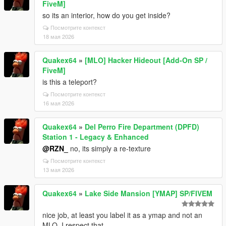
FiveM]
so its an interior, how do you get inside?
Посмотрите контекст
18 мая 2026
Quakex64
»
[MLO] Hacker Hideout [Add-On SP /
FiveM]
is this a teleport?
Посмотрите контекст
16 мая 2026
Quakex64
»
Del Perro Fire Department (DPFD)
Station 1 - Legacy & Enhanced
@RZN_
no, its simply a re-texture
Посмотрите контекст
13 мая 2026
Quakex64
»
Lake Side Mansion [YMAP] SP/FIVEM
nice job, at least you label it as a ymap and not an
MLO, I respect that