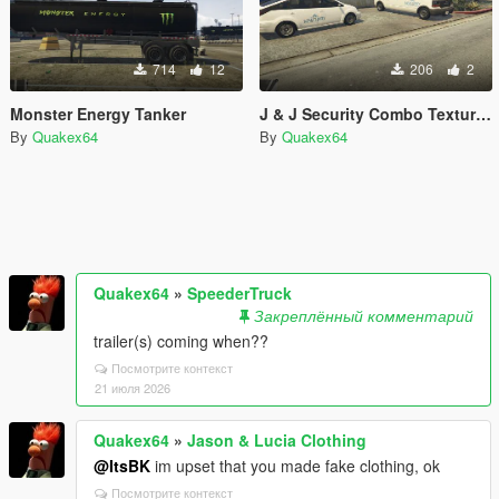
714
12
206
2
Monster Energy Tanker
J & J Security Combo Textures
By
Quakex64
By
Quakex64
Quakex64
»
SpeederTruck
Закреплённый комментарий
trailer(s) coming when??
Посмотрите контекст
21 июля 2026
Quakex64
»
Jason & Lucia Clothing
@ItsBK
im upset that you made fake clothing, ok
Посмотрите контекст