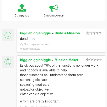
0 загрузок
0 подписчиков
biggiebiggiebiggie
»
Build a Mission
dead mod
Посмотрите контекст
9 сентября 2022
biggiebiggiebiggie
»
Mission Maker
its ok but about 70% of the functions no longer work
and nobody is available to help
those functions as i understand them are:
spawning dlc cars
spawning mod cars
gotoactor objective
enter vehicle objective
which are pretty important
Посмотрите контекст