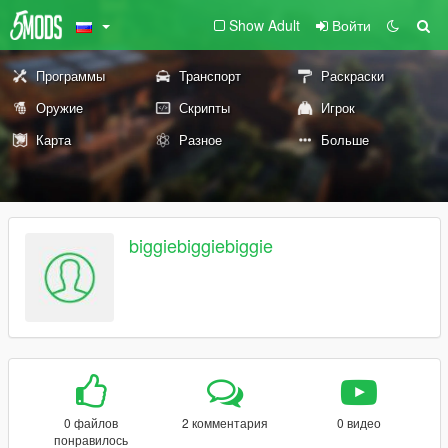
Show Adult
Войти
Программы
Транспорт
Раскраски
Оружие
Скрипты
Игрок
Карта
Разное
Больше
biggiebiggiebiggie
0 файлов
2 комментария
0 видео
понравилось