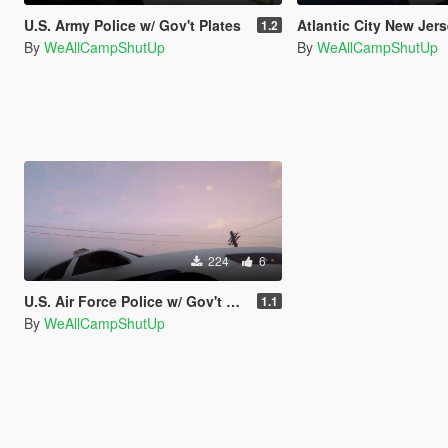
U.S. Army Police w/ Gov't Plates
Atlantic City New Jers
1.2
By
WeAllCampShutUp
By
WeAllCampShutUp
224
6
U.S. Air Force Police w/ Gov't Plates
1.1
By
WeAllCampShutUp