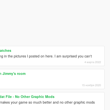
Patches
ng in the pictures I posted on here. I am surprised you can't
4 марта 2022
in Jimmy's room
15 ноября 2020
dat File - No Other Graphic Mods
nd makes your game so much better and no other graphic mods