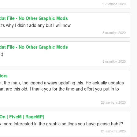
15 ноября 2020
dat File - No Other Graphic Mods
t's why I didn't add any but I will now
8 октября 2020
dat File - No Other Graphic Mods
:)
8 октября 2020
iors
th, the man, the legend always updating this. He actually updates
hat are this old. I thank you for the time and effort you put in to
26 августа 2020
On | FiveM | RageMP]
ly more interested in the graphic settings you have please hah??
21 августа 2020