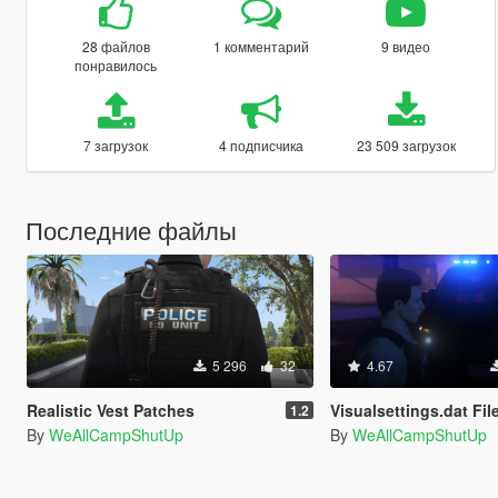
28 файлов
1 комментарий
9 видео
понравилось
7 загрузок
4 подписчика
23 509 загрузок
Последние файлы
5 296
32
4.67
Realistic Vest Patches
Visualsettings.dat File - No Other
1.2
By
WeAllCampShutUp
By
WeAllCampShutUp