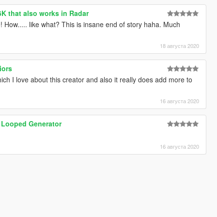
6K that also works in Radar
! How..... like what? This is insane end of story haha. Much
18 августа 2020
iors
hich I love about this creator and also it really does add more to
16 августа 2020
 Looped Generator
16 августа 2020