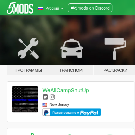
5mods on Discord
Русский
ПРОГРАММЫ
ТРАНСПОРТ
РАСКРАСКИ
WeAllCampShutUp
New Jersey
Пожертвование с