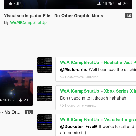
4.67
16 257
20
Visualsettings.dat File - No Other Graphic Mods
1.0
By
WeAllCampShutUp
WeAllCampShutUp
»
Realistic Vest 
@Mistersirhc
Well I can see the stitchi
Посмотрите контекст
WeAllCampShutUp
»
Xbox Series X 
Don't vape in to it though hahahah
16 257
20
Посмотрите контекст
 Graphic Mods
1.0
WeAllCampShutUp
»
Visualsettings.
@Duckster_FiveM
It works for all a
are needed :)