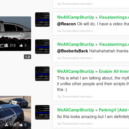
Посмотрите контекст
WeAllCampShutUp
»
Visualsettings.
@Reacon
Ok will do, I have a video tha
Посмотрите контекст
WeAllCampShutUp
»
Visualsettings.
215
3
@BeeberIsBack
Hahahahahah thanks 
1.0
Посмотрите контекст
WeAllCampShutUp
»
Enable All Inter
This is what I am talking about, the my
it unlike other people and their scripts t
this :)
Посмотрите контекст
WeAllCampShutUp
»
ParkingV [Add-
So this looks amazing but I am definite
Посмотрите контекст
659
5