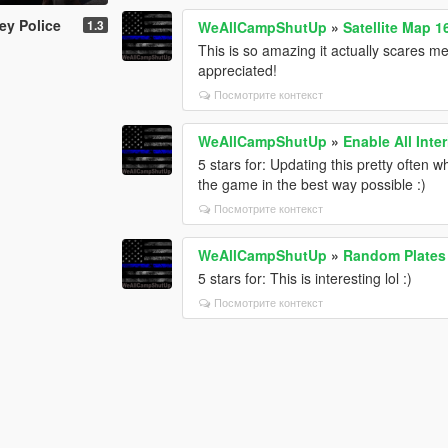
ey Police
1.3
WeAllCampShutUp
»
Satellite Map 1
This is so amazing it actually scares me
appreciated!
Посмотрите контекст
WeAllCampShutUp
»
Enable All Inter
5 stars for: Updating this pretty often w
the game in the best way possible :)
Посмотрите контекст
WeAllCampShutUp
»
Random Plates
5 stars for: This is interesting lol :)
Посмотрите контекст