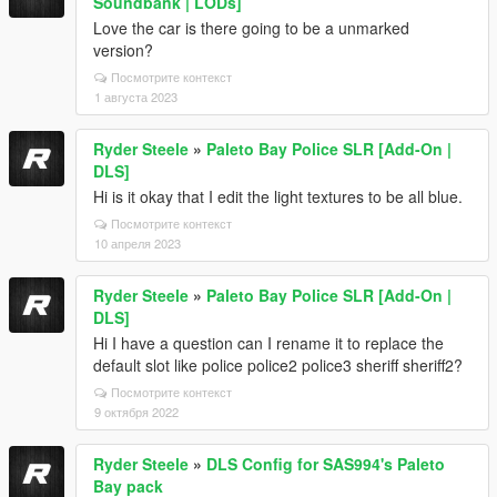
Soundbank | LODs]
Love the car is there going to be a unmarked
version?
Посмотрите контекст
1 августа 2023
Ryder Steele
»
Paleto Bay Police SLR [Add-On |
DLS]
Hi is it okay that I edit the light textures to be all blue.
Посмотрите контекст
10 апреля 2023
Ryder Steele
»
Paleto Bay Police SLR [Add-On |
DLS]
Hi I have a question can I rename it to replace the
default slot like police police2 police3 sheriff sheriff2?
Посмотрите контекст
9 октября 2022
Ryder Steele
»
DLS Config for SAS994's Paleto
Bay pack