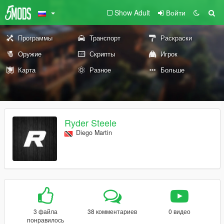
Show Adult
Войти
Программы
Транспорт
Раскраски
Оружие
Скрипты
Игрок
Карта
Разное
Больше
Ryder Steele
Diego Martin
3 файла
38 комментариев
0 видео
понравилось