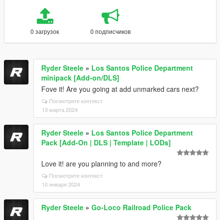
0 загрузок
0 подписчиков
Ryder Steele
»
Los Santos Police Department
minipack [Add-on/DLS]
Fove it! Are you going at add unmarked cars next?
Посмотрите контекст
13 марта 2024
Ryder Steele
»
Los Santos Police Department
Pack [Add-On | DLS | Template | LODs]
Love it! are you planning to and more?
Посмотрите контекст
10 января 2024
Ryder Steele
»
Go-Loco Railroad Police Pack