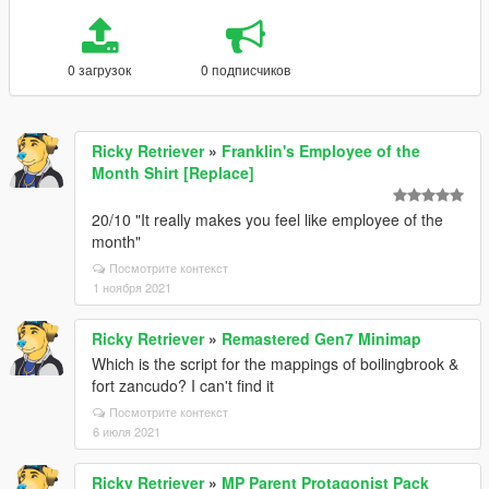
0 загрузок
0 подписчиков
Ricky Retriever
»
Franklin's Employee of the
Month Shirt [Replace]
20/10 "It really makes you feel like employee of the
month"
Посмотрите контекст
1 ноября 2021
Ricky Retriever
»
Remastered Gen7 Minimap
Which is the script for the mappings of boilingbrook &
fort zancudo? I can't find it
Посмотрите контекст
6 июля 2021
Ricky Retriever
»
MP Parent Protagonist Pack