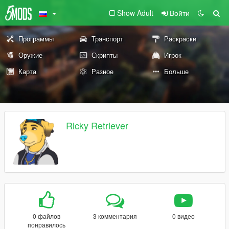
Show Adult
Войти
Программы
Транспорт
Раскраски
Оружие
Скрипты
Игрок
Карта
Разное
Больше
Ricky Retriever
0 файлов
3 комментария
0 видео
понравилось