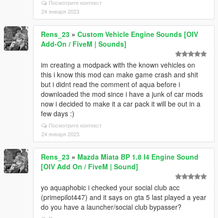
Посмотрите контекст
24 января 2023
Rens_23
»
Custom Vehicle Engine Sounds [OIV
Add-On / FiveM | Sounds]
im creating a modpack with the known vehicles on
this i know this mod can make game crash and shit
but i didnt read the comment of aqua before i
downloaded the mod since i have a junk of car mods
now i decided to make it a car pack it will be out in a
few days :)
Посмотрите контекст
24 января 2023
Rens_23
»
Mazda Miata BP 1.8 I4 Engine Sound
[OIV Add On / FiveM | Sound]
yo aquaphobic i checked your social club acc
(primepilot447) and it says on gta 5 last played a year
do you have a launcher/social club bypasser?