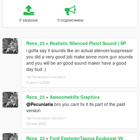
0 загрузок
0 подписчиков
Rens_23
»
Realistic Silenced Pistol Sound | SP
i gotta say it sounds like an actual silencer/suppressor
you did a very good job make some more gun sounds
and you will be an good sound maker have a good
day bud :)
Посмотрите контекст
3 августа 2023
Rens_23
»
Awesomekills Graphics
@Pecuniatis
bro you cant fix it its part of the paid
version
Посмотрите контекст
23 мая 2023
Rens_23
»
Ford Explorer/Taurus Ecoboost V6