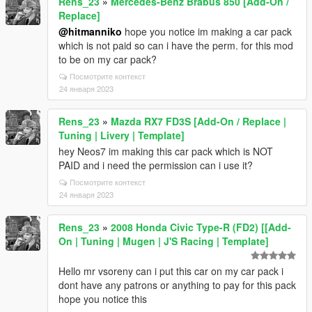
Rens_23
»
Mercedes-Benz Brabus 850 [Add-On /
Replace]
@hitmanniko
hope you notice im making a car pack
which is not paid so can i have the perm. for this mod
to be on my car pack?
Посмотрите контекст
24 января 2023
Rens_23
»
Mazda RX7 FD3S [Add-On / Replace |
Tuning | Livery | Template]
hey Neos7 im making this car pack which is NOT
PAID and i need the permission can i use it?
Посмотрите контекст
24 января 2023
Rens_23
»
2008 Honda Civic Type-R (FD2) [[Add-
On | Tuning | Mugen | J'S Racing | Template]
Hello mr vsoreny can i put this car on my car pack i
dont have any patrons or anything to pay for this pack
hope you notice this