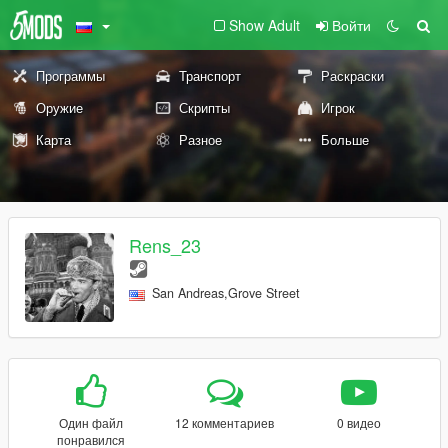
Show Adult
Войти
Программы
Транспорт
Раскраски
Оружие
Скрипты
Игрок
Карта
Разное
Больше
Rens_23
San Andreas,Grove Street
Один файл
12 комментариев
0 видео
понравился