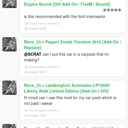
Engine Sound [OIV Add On / FiveM | Sound]
is this recommended with the ford interceptor
Посмотрите контекст
26 января 2023
Rens_23
»
Pagani Zonda Tricolore 2010 [Add-On /
Replace]
@SCRAT
can i put this car in a carpack that im
making?
Посмотрите контекст
24 января 2023
Rens_23
»
Lamborghini Aventador LP750SV
Liberty Walk Limited Edition [Add-On | OIV]
hi rmod can i use this mod for my car pack which is
not paid i swear
Посмотрите контекст
24 января 2023