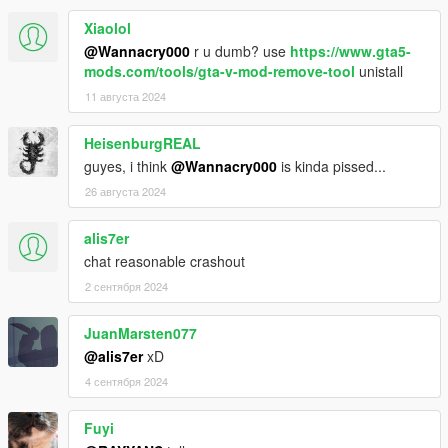
Xiaolol
@Wannacry000
r u dumb? use
https://www.gta5-
mods.com/tools/gta-v-mod-remove-tool
unistall
11 августа 2024
HeisenburgREAL
guyes, i think
@Wannacry000
is kinda pissed...
26 августа 2024
alis7er
chat reasonable crashout
2 сентября 2024
JuanMarsten077
@alis7er
xD
4 сентября 2024
Fuyi