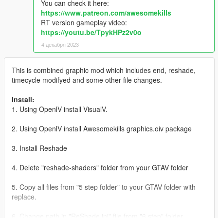
You can check it here:
https://www.patreon.com/awesomekills
RT version gameplay video:
https://youtu.be/TpykHPz2v0o
4 декабря 2023
This is combined graphic mod which includes end, reshade,
timecycle modifyed and some other file changes.
Install:
1. Using OpenlV install VisualV.
2. Using OpenlV install Awesomekills graphics.oiv package
3. Install Reshade
4. Delete "reshade-shaders" folder from your GTAV folder
5. Copy all files from "5 step folder" to your GTAV folder with
replace.
6. Change path in "ReShade.ini" file from "6 step" folder