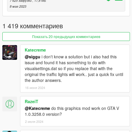
7 625 загрузки
, 17,8 МБ
- Sky, clouds
8 мая 2023
- Performance optimization
If You have trouble with dark picture disable scale mod in
1 419 комментариев
video settings.
Показать 20 предыдущих комментариев
Also i release RT version of this mod
.
You can check it here:
https://www.patreon.com/awesomekills
Katecreme
@siggu
i don't know a solution but i also had this
issue and found it has something to do with
visualsettings.dat so if you replace that with the
original the traffic lights will work.. just a quick fix until
the author answers.
16 июня 2024
RazeiT
@Katecreme
do this graphics mod work on GTA V
1.0.3258.0 version?
2 июля 2024