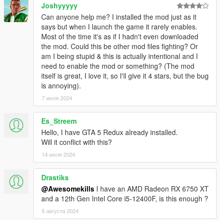
Joshyyyyy
Can anyone help me? I installed the mod just as it
says but when I launch the game it rarely enables.
Most of the time it's as if I hadn't even downloaded
the mod. Could this be other mod files fighting? Or
am I being stupid & this is actually intentional and I
need to enable the mod or something? (The mod
itself is great, I love it, so I'll give it 4 stars, but the bug
is annoying).
7 июля 2024
Es_Streem
Hello, I have GTA 5 Redux already installed.
Will it conflict with this?
14 июля 2024
Drastiks
@Awesomekills
I have an AMD Radeon RX 6750 XT
and a 12th Gen Intel Core i5-12400F, is this enough ?
5 августа 2024