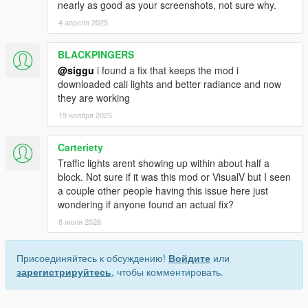
nearly as good as your screenshots, not sure why.
4 апреля 2025
BLACKPINGERS
@siggu
i found a fix that keeps the mod i
downloaded cali lights and better radiance and now
they are working
19 ноября 2025
Carteriety
Traffic lights arent showing up within about half a
block. Not sure if it was this mod or VisualV but I seen
a couple other people having this issue here just
wondering if anyone found an actual fix?
8 июля 2026
Присоединяйтесь к обсуждению!
Войдите
или
зарегистрируйтесь
, чтобы комментировать.