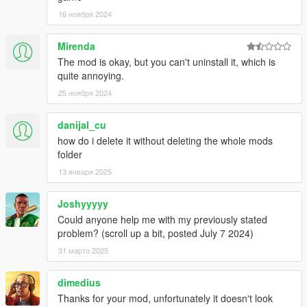
16 ноября 2024
Mirenda
The mod is okay, but you can't uninstall it, which is
quite annoying.
25 ноября 2024
danijal_cu
how do i delete it without deleting the whole mods
folder
13 января 2025
Joshyyyyy
Could anyone help me with my previously stated
problem? (scroll up a bit, posted July 7 2024)
31 марта 2025
dimedius
Thanks for your mod, unfortunately it doesn't look