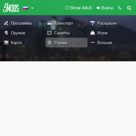
Show Adult
Войти
Программы
Транспорт
Раскраски
Оружие
Скрипты
Игрок
Карта
Разное
Больше