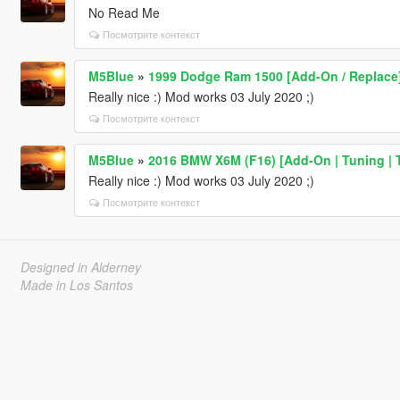
No Read Me
Посмотрите контекст
M5Blue
»
1999 Dodge Ram 1500 [Add-On / Replace
Really nice :) Mod works 03 July 2020 ;)
Посмотрите контекст
M5Blue
»
2016 BMW X6M (F16) [Add-On | Tuning | 
Really nice :) Mod works 03 July 2020 ;)
Посмотрите контекст
Designed in Alderney
Made in Los Santos