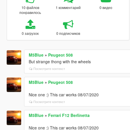
10 файлов
1 комментарий
0 видео
понравилось
0 загрузок
0 подписчиков
M5Blue
»
Peugeot 508
But strange thong with the wheels
Посмотрите контекст
M5Blue
»
Peugeot 508
Nice one :) This car works 08/07/2020
Посмотрите контекст
M5Blue
»
Ferrari F12 Berlinetta
Nice one :) This car works 08/07/2020