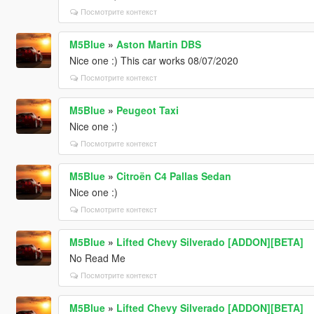
Посмотрите контекст
M5Blue
»
Aston Martin DBS
Nice one :) This car works 08/07/2020
Посмотрите контекст
M5Blue
»
Peugeot Taxi
Nice one :)
Посмотрите контекст
M5Blue
»
Citroën C4 Pallas Sedan
Nice one :)
Посмотрите контекст
M5Blue
»
Lifted Chevy Silverado [ADDON][BETA]
No Read Me
Посмотрите контекст
M5Blue
»
Lifted Chevy Silverado [ADDON][BETA]