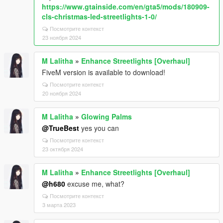
https://www.gtainside.com/en/gta5/mods/180909-
cls-christmas-led-streetlights-1-0/
Посмотрите контекст
23 ноября 2024
M Lalitha
»
Enhance Streetlights [Overhaul]
FiveM version is available to download!
Посмотрите контекст
20 ноября 2024
M Lalitha
»
Glowing Palms
@TrueBest
yes you can
Посмотрите контекст
23 октября 2024
M Lalitha
»
Enhance Streetlights [Overhaul]
@h680
excuse me, what?
Посмотрите контекст
3 марта 2023