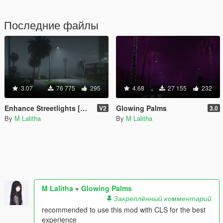
Последние файлы
3.07
76 775
295
4.68
27 155
232
Enhance Streetlights [Overhaul]
Glowing Palms
V2
3.0
By
M Lalitha
By
M Lalitha
M Lalitha
»
Glowing Palms
Закреплённый комментарий
recommended to use this mod with CLS for the best
experience