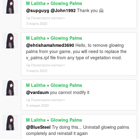
M Lalitha
»
Glowing Palms
@supguyg
@John1992
Thank you 🤗
Посмотрите контекст
3 марта 2023
M Lalitha
»
Glowing Palms
@ehtishamahmed3690
Hello, to remove glowing
palms from your game, you will need to replace the
v_palms.rpf file from any type of vegetation mod.
Посмотрите контекст
3 марта 2023
M Lalitha
»
Glowing Palms
@vardaum
you cannot modify it
Посмотрите контекст
5 января 2023
M Lalitha
»
Glowing Palms
@BlueSteel
Try doing this... Uninstall glowing palms
completely and reinstall it again