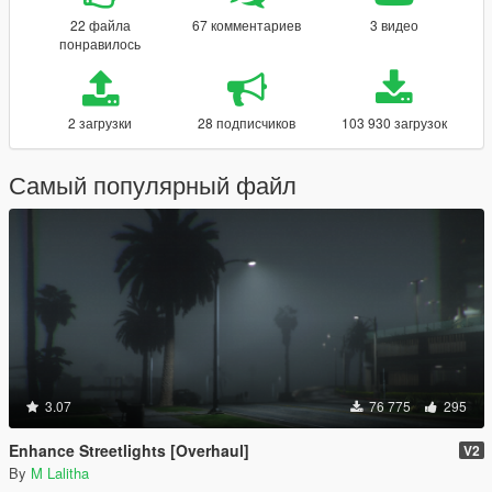
22 файла
67 комментариев
3 видео
понравилось
2 загрузки
28 подписчиков
103 930 загрузок
Самый популярный файл
3.07
76 775
295
Enhance Streetlights [Overhaul]
V2
By
M Lalitha