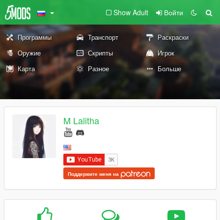
Show Adult
Войти
Программы
Транспорт
Раскраски
Оружие
Скрипты
Игрок
Карта
Разное
Больше
M Lalitha
Поддержите меня на