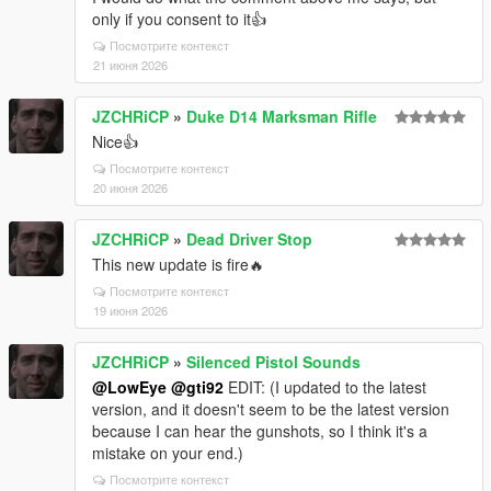
only if you consent to it👍
Посмотрите контекст
21 июня 2026
JZCHRiCP
»
Duke D14 Marksman Rifle
Nice👍
Посмотрите контекст
20 июня 2026
JZCHRiCP
»
Dead Driver Stop
This new update is fire🔥
Посмотрите контекст
19 июня 2026
JZCHRiCP
»
Silenced Pistol Sounds
@LowEye
@gti92
EDIT: (I updated to the latest
version, and it doesn't seem to be the latest version
because I can hear the gunshots, so I think it's a
mistake on your end.)
Посмотрите контекст