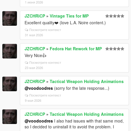
1 июня 2026
JZCHRiCP
»
Vintage Ties for MP
Excellent quality❤️ (love L.A. Noire content.)
Посмотрите контекст
31 мая 2026
JZCHRiCP
»
Fedora Hat Rework for MP
Very Nice👍
Посмотрите контекст
23 мая 2026
JZCHRiCP
»
Tactical Weapon Holding Animations
@voodoodres
(sorry for the late response...)
Посмотрите контекст
9 мая 2026
JZCHRiCP
»
Tactical Weapon Holding Animations
@voodoodres
I also had issues with that same mod,
so I decided to uninstall it to avoid the problem. I