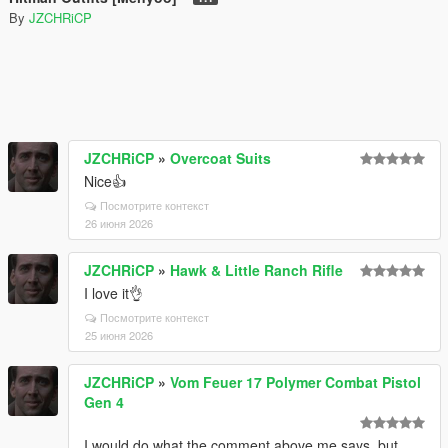
By
JZCHRiCP
JZCHRiCP
»
Overcoat Suits
Nice👍
Посмотрите контекст
26 июня 2026
JZCHRiCP
»
Hawk & Little Ranch Rifle
I love it👌
Посмотрите контекст
25 июня 2026
JZCHRiCP
»
Vom Feuer 17 Polymer Combat Pistol
Gen 4
I would do what the comment above me says, but