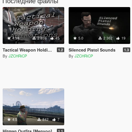
Последние файлы
4.94
2 859
45
5.0
2 362
19
Tactical Weapon Holding Animations
Silenced Pistol Sounds
1.2
1.3
By
JZCHRiCP
By
JZCHRiCP
4.5
842
7
Hitman Outfits [Menyoo]
1.1