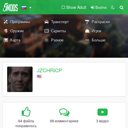
Show Adult
Войти
Программы
Транспорт
Раскраски
Оружие
Скрипты
Игрок
Карта
Разное
Больше
JZCHRiCP
64 файла
68 комментариев
3 видео
понравилось