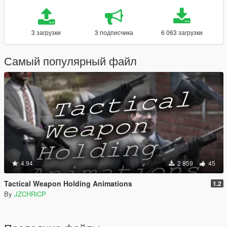
3 загрузки
3 подписчика
6 063 загрузки
Самый популярный файл
4.94
2 859
45
Tactical Weapon Holding Animations
1.2
By
JZCHRiCP