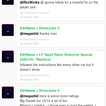
@RevWorks
@ gonna follow for a hopeful fix on the
player pos.
Посмотрите контекст
30 апреля 2025
EditName
»
DriverJobs V
@megaz0id
thanks man
Посмотрите контекст
30 апреля 2025
EditName
»
LF Vapid Razor Detective Special
[Add-On / Replace]
followed the instructions like every other car but it
doesn't show.
Посмотрите контекст
29 апреля 2025
EditName
»
DriverJobs V
@megaz0id
here is some more ratings
Big Goods Inc 10/10 a lot of fun
Bilgeco Logistics - I drove over to load the pallets, i