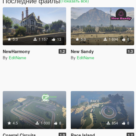
Последние файлы
(Показать всё)
5.0
1 157
13
5.0
1 694
8
NewHarmony
New Sandy
1.2
1.3
By
EditName
By
EditName
4.5
1 000
8
854
8
Coastal Circuits
Race Island
1.0
1.2