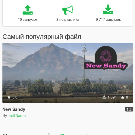
10 загрузок
3 подписчика
9 717 загрузок
Самый популярный файл
5.0
1 694
8
New Sandy
1.3
By
EditName