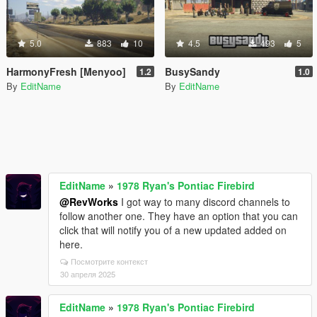
5.0
883
10
4.5
493
5
HarmonyFresh [Menyoo]
BusySandy
1.2
1.0
By
EditName
By
EditName
EditName
»
1978 Ryan's Pontiac Firebird
@RevWorks
I got way to many discord channels to
follow another one. They have an option that you can
click that will notify you of a new updated added on
here.
Посмотрите контекст
30 апреля 2025
EditName
»
1978 Ryan's Pontiac Firebird