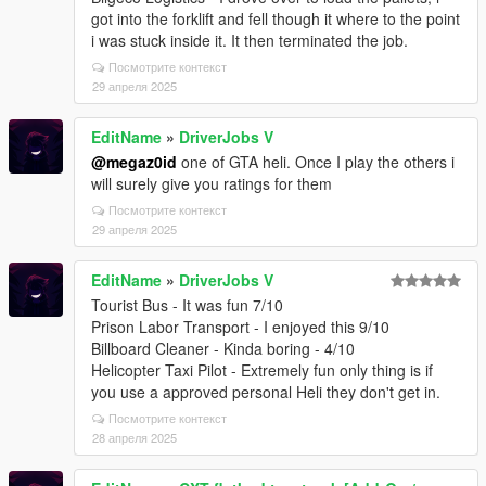
got into the forklift and fell though it where to the point
i was stuck inside it. It then terminated the job.
Посмотрите контекст
29 апреля 2025
EditName
»
DriverJobs V
@megaz0id
one of GTA heli. Once I play the others i
will surely give you ratings for them
Посмотрите контекст
29 апреля 2025
EditName
»
DriverJobs V
Tourist Bus - It was fun 7/10
Prison Labor Transport - I enjoyed this 9/10
Billboard Cleaner - Kinda boring - 4/10
Helicopter Taxi Pilot - Extremely fun only thing is if
you use a approved personal Heli they don't get in.
Посмотрите контекст
28 апреля 2025