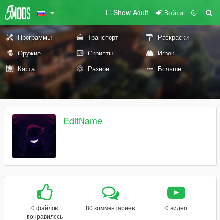
Show Adult
Войти
Программы
Транспорт
Раскраски
Оружие
Скрипты
Игрок
Карта
Разное
Больше
EditName
0 файлов
80 комментариев
0 видео
понравилось