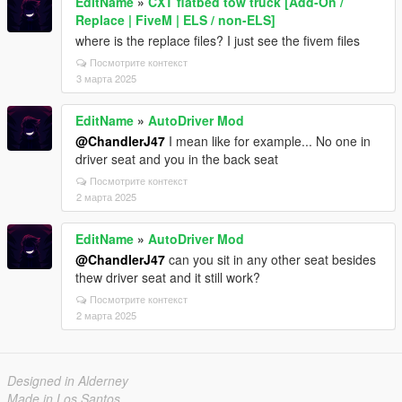
EditName
»
CXT flatbed tow truck [Add-On /
Replace | FiveM | ELS / non-ELS]
where is the replace files? I just see the fivem files
Посмотрите контекст
3 марта 2025
EditName
»
AutoDriver Mod
@ChandlerJ47
I mean like for example... No one in
driver seat and you in the back seat
Посмотрите контекст
2 марта 2025
EditName
»
AutoDriver Mod
@ChandlerJ47
can you sit in any other seat besides
thew driver seat and it still work?
Посмотрите контекст
2 марта 2025
Designed in Alderney
Made in Los Santos