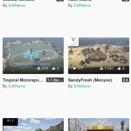
By
EditName
By
EditName
675
5
5.0
1 587
6
Tropical Motorsports
SandyFresh (Menyoo)
1.1 (bug fix)
2.3
By
EditName
By
EditName