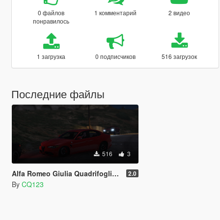
0 файлов
1 комментарий
2 видео
понравилось
1 загрузка
0 подписчиков
516 загрузок
Последние файлы
516
3
Alfa Romeo Giulia Quadrifoglio True Realistic Handling
2.0
By
CQ123