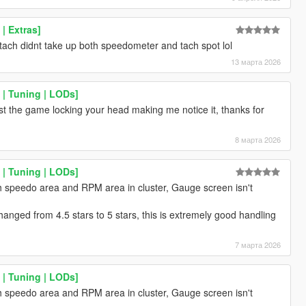
| Extras]
he tach didnt take up both speedometer and tach spot lol
13 марта 2026
| Tuning | LODs]
st the game locking your head making me notice it, thanks for
8 марта 2026
| Tuning | LODs]
h speedo area and RPM area in cluster, Gauge screen isn't
 changed from 4.5 stars to 5 stars, this is extremely good handling
7 марта 2026
| Tuning | LODs]
h speedo area and RPM area in cluster, Gauge screen isn't