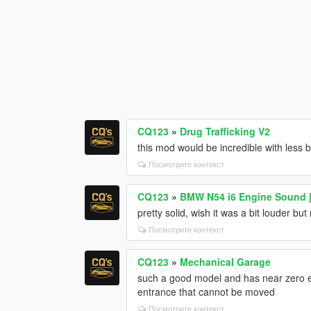
CQ123
»
Drug Trafficking V2
this mod would be incredible with less 
Посмотрите контекст
CQ123
»
BMW N54 i6 Engine Sound [
pretty solid, wish it was a bit louder bu
Посмотрите контекст
CQ123
»
Mechanical Garage
such a good model and has near zero e
entrance that cannot be moved
Посмотрите контекст