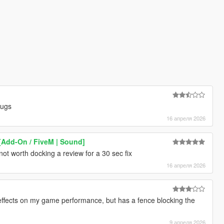
bugs
16 апреля 2026
Add-On / FiveM | Sound]
t not worth docking a review for a 30 sec fix
16 апреля 2026
ffects on my game performance, but has a fence blocking the
9 апреля 2026