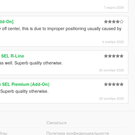
7 марта 2026
Add-On]
 off center, this is due to improper positioning usually caused by
4 ноября 2025
 SEL R-Line
s well. Superb quality otherwise.
20 октября 2025
6 SEL Premium (Add-On)
 Superb quality otherwise.
20 октября 2025
Связаться
йлы
Политика конфиденциальности