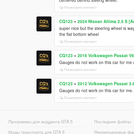
Посмотрите контекст
CQ123
»
2024 Nissan Altima 2.5 S [
super nice but the steering wheel is way
the flat bottom wheel
Посмотрите контекст
CQ123
»
2016 Volkswagen Passat V6
Gauges do not work on this car for me a
Посмотрите контекст
CQ123
»
2012 Volkswagen Passat 3.
Gauges do not work on this car for me.
Посмотрите контекст
Программы для моддинга GTA 5
Последние файлы
Моды транспорта для GTA 5
Рекомендуемые фа