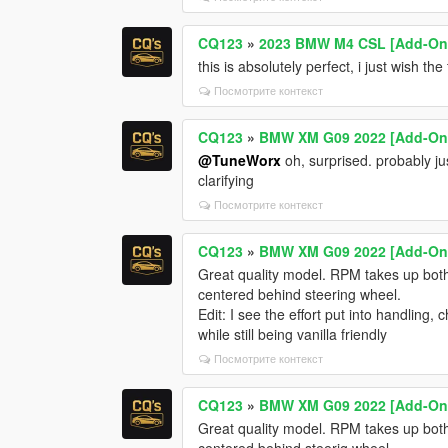
CQ123
»
2023 BMW M4 CSL [Add-On 
this is absolutely perfect, i just wish t
Посмотрите контекст
CQ123
»
BMW XM G09 2022 [Add-On 
@TuneWorx
oh, surprised. probably ju
clarifying
Посмотрите контекст
CQ123
»
BMW XM G09 2022 [Add-On 
Great quality model. RPM takes up bot
centered behind steering wheel.
Edit: I see the effort put into handling,
while still being vanilla friendly
Посмотрите контекст
CQ123
»
BMW XM G09 2022 [Add-On 
Great quality model. RPM takes up bot
centered behind steerig wheel.