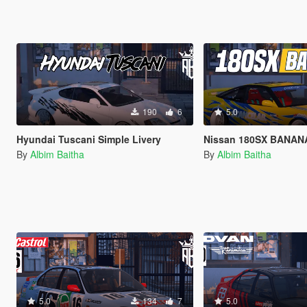
190
6
5.0
Hyundai Tuscani Simple Livery
Nissan 180SX BANANA B
By
Albim Baitha
By
Albim Baitha
5.0
134
7
5.0