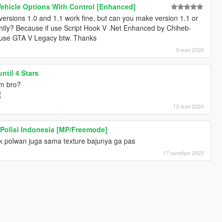
 Vehicle Options With Control [Enhanced]
 versions 1.0 and 1.1 work fine, but can you make version 1.1 or
ghtly? Because if use Script Hook V .Net Enhanced by Chiheb-
I use GTA V Legacy btw. Thanks
9 мая 2026
ntil 4 Stars
em bro?
(
13 мая 2024
Polisi Indonesia [MP/Freemode]
k polwan juga sama texture bajunya ga pas
17 октября 2023