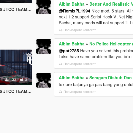
Albim Baitha
»
Better And Realistic
JTCC TEAM ADVAN
@RemixPL1994
Nice mod, 5 stars. All
next 1.2 support Script Hook V .Net Ni
Bacha, many mods will not support it. 
Посмотрите контекст
Albim Baitha
»
No Police Helicopter u
@pat2785
Have you solved this probl
i also have same problem like you bro :
Посмотрите контекст
Albim Baitha
»
Seragam Dishub Dan 
122
2
texture bajunya ga pas bang yang untu
TEAM CASTROL MUGEN
Посмотрите контекст