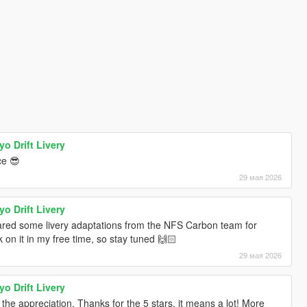
o Drift Livery
ce 😎
29 мая 2026
o Drift Livery
ared some livery adaptations from the NFS Carbon team for
k on it in my free time, so stay tuned 🙌🏻
29 мая 2026
o Drift Livery
he appreciation. Thanks for the 5 stars, it means a lot! More