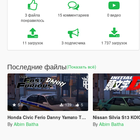
3 файла
15 комментариев
0 видео
понравилось
11 загрузок
3 подписчика
1 737 загрузок
Последние файлы
(Показать всё)
5.0
139
5
Honda Civic Ferio Danny Yamato The Fast and the Furious Livery
Nissan Silvia S13 KOICHIRO IKETA
By
Albim Baitha
By
Albim Baitha