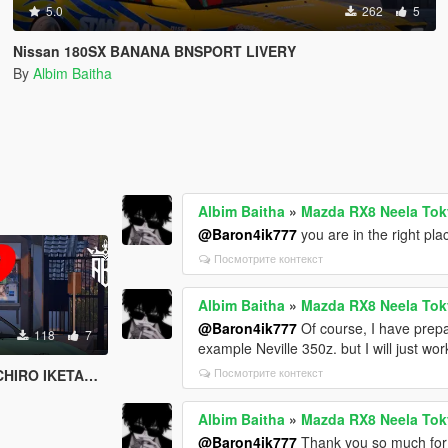
5.0
262
5
Nissan 180SX BANANA BNSPORT LIVERY
By
Albim Baitha
Albim Baitha
»
Mazda RX8 Neela Toky
@Baron4ik777
you are in the right pla
Посмотрите контекст
Albim Baitha
»
Mazda RX8 Neela Toky
@Baron4ik777
Of course, I have prep
118
7
example Neville 350z. but I will just wor
Посмотрите контекст
NI INITIAL D Livery
Albim Baitha
»
Mazda RX8 Neela Toky
@Baron4ik777
Thank you so much for t