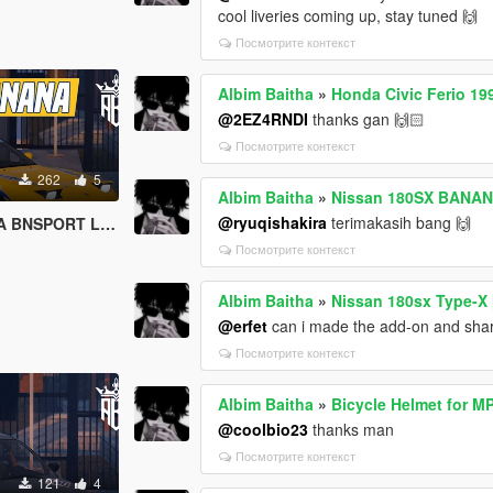
cool liveries coming up, stay tuned 🙌
Посмотрите контекст
Albim Baitha
»
Honda Civic Ferio 
@2EZ4RNDI
thanks gan 🙌🏻
Посмотрите контекст
262
5
Albim Baitha
»
Nissan 180SX BANA
@ryuqishakira
terimakasih bang 🙌
NSPORT LIVERY
Посмотрите контекст
Albim Baitha
»
Nissan 180sx Type-X [
@erfet
can i made the add-on and share 
Посмотрите контекст
Albim Baitha
»
Bicycle Helmet for M
@coolbio23
thanks man
Посмотрите контекст
121
4