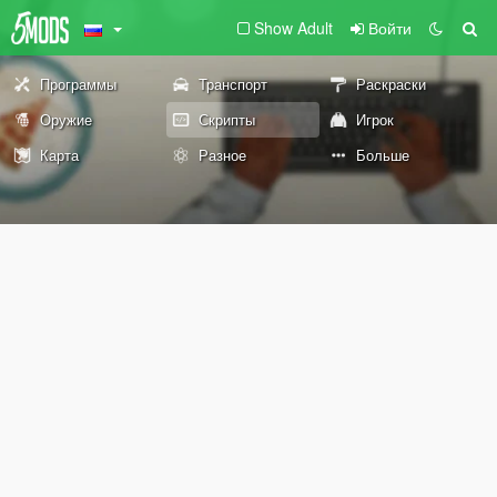
Show Adult
Войти
Программы
Транспорт
Раскраски
Оружие
Скрипты
Игрок
Карта
Разное
Больше