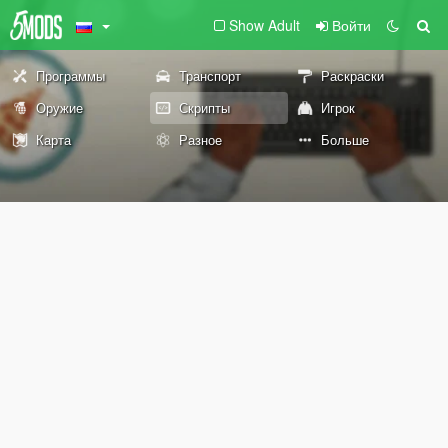
Show Adult
Войти
Программы
Транспорт
Раскраски
Оружие
Скрипты
Игрок
Карта
Разное
Больше