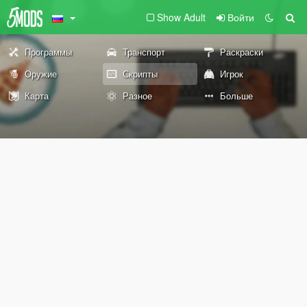
Show Adult
Войти
Программы
Транспорт
Раскраски
Оружие
Скрипты
Игрок
Карта
Разное
Больше