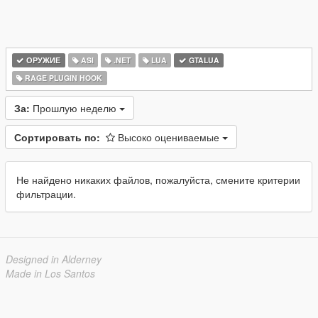
ОРУЖИЕ
ASI
.NET
LUA
GTALUA
RAGE PLUGIN HOOK
За:
Прошлую неделю
Сортировать по:
Высоко оцениваемые
Не найдено никаких файлов, пожалуйста, смените критерии
фильтрации.
Designed in Alderney
Made in Los Santos