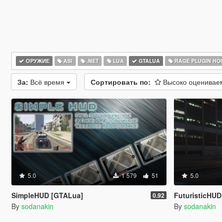
ОРУЖИЕ
ASI
.NET
LUA
GTALUA
RAGE PLUGIN HO
За:
Всё время
Сортировать по:
Высоко оценива
5.0
1 579
51
5.0
SimpleHUD [GTALua]
FuturisticHU
0.92
By
sodanakin
By
sodanakin