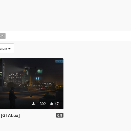
OK
емые
1 302
47
D [GTALua]
0.9