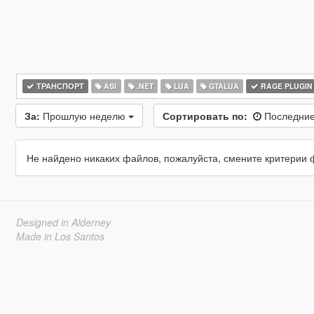
ТРАНСПОРТ
ASI
.NET
LUA
GTALUA
RAGE PLUGIN
За:
Прошлую неделю
Сортировать по:
Последние
Не найдено никаких файлов, пожалуйста, смените критерии 
Designed in Alderney
Made in Los Santos