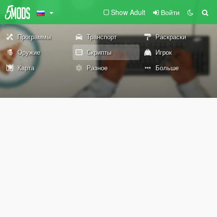
Show Adult
Войти
Программы
Транспорт
Раскраски
Оружие
Скрипты
Игрок
Карта
Разное
Больше