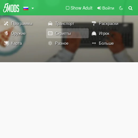
Show Adult
Войти
Программы
Транспорт
Раскраски
Оружие
Скрипты
Игрок
Карта
Разное
Больше