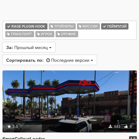
RAGE PLUGIN HOOK
ТРЭЙНЕРЫ
МИССИИ
ГЕЙМПЛЭЙ
ТРАНСПОРТ
ИГРОК
ОРУЖИЕ
За:
Прошлый месяц
Сортировать по:
Последние версии
5.0
443
6
SmartCalloutLoader
1.0