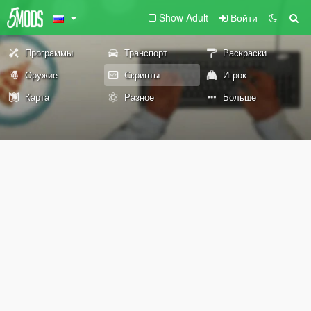
Show Adult
Войти
Программы
Транспорт
Раскраски
Оружие
Скрипты
Игрок
Карта
Разное
Больше