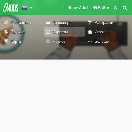
Show Adult
Войти
Программы
Транспорт
Раскраски
Оружие
Скрипты
Игрок
Карта
Разное
Больше