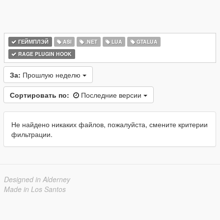
ГЕЙМПЛЭЙ
ASI
.NET
LUA
GTALUA
RAGE PLUGIN HOOK
За:
Прошлую неделю
Сортировать по:
Последние версии
Не найдено никаких файлов, пожалуйста, смените критерии
фильтрации.
Designed in Alderney
Made in Los Santos