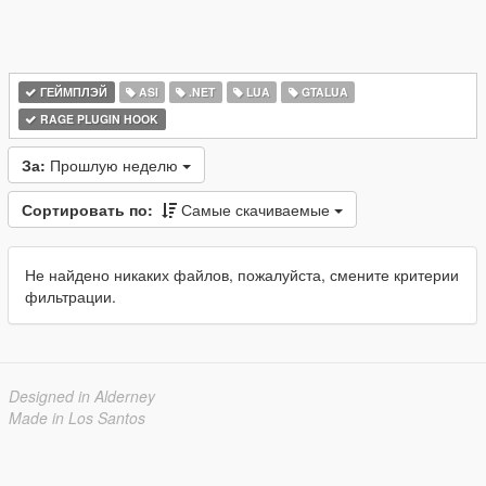
ГЕЙМПЛЭЙ
ASI
.NET
LUA
GTALUA
RAGE PLUGIN HOOK
За:
Прошлую неделю
Сортировать по:
Самые скачиваемые
Не найдено никаких файлов, пожалуйста, смените критерии
фильтрации.
Designed in Alderney
Made in Los Santos