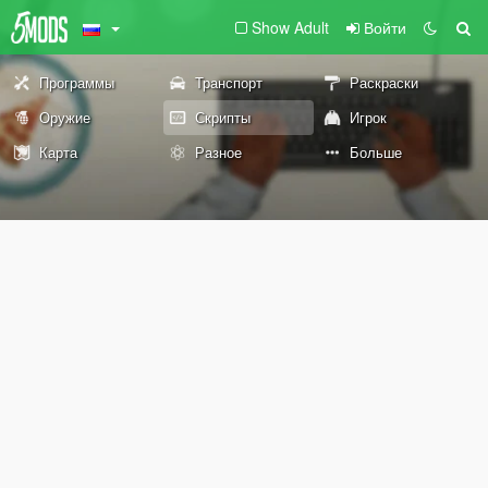
Show Adult
Войти
Программы
Транспорт
Раскраски
Оружие
Скрипты
Игрок
Карта
Разное
Больше