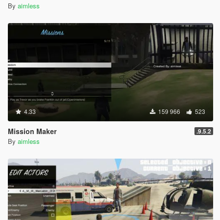
By
aimless
4.33
159 966
523
Mission Maker
.9.5.2
By
aimless