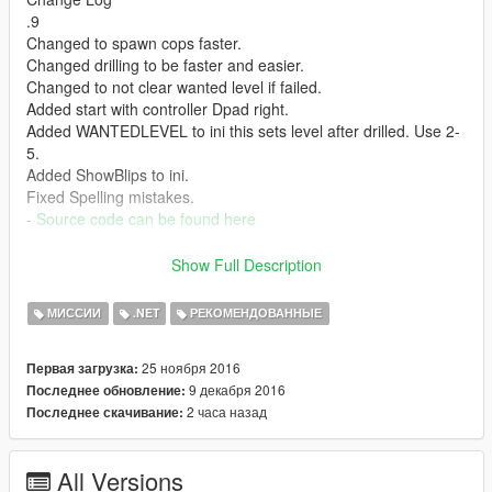
.9
Changed to spawn cops faster.
Changed drilling to be faster and easier.
Changed to not clear wanted level if failed.
Added start with controller Dpad right.
Added WANTEDLEVEL to ini this sets level after drilled. Use 2-
5.
Added ShowBlips to ini.
Fixed Spelling mistakes.
-
Source code can be found here
.8
Show Full Description
First Release
What it dose:
МИССИИ
.NET
РЕКОМЕНДОВАННЫЕ
Lets you rob the 6 fleeca banks.
25 ноября 2016
Первая загрузка:
How to use:
9 декабря 2016
Последнее обновление:
Go to a bank and press the U key while near the green marker.
2 часа назад
Последнее скачивание:
Installation:
Place RobFleeca.dll and RobFleeca.ini in your scripts folder.
All Versions