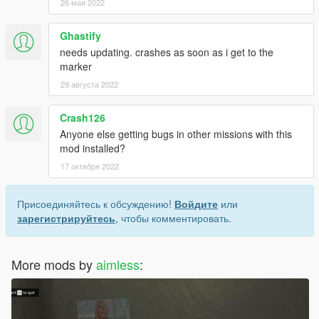
26 мая 2022
Ghastify
needs updating. crashes as soon as i get to the
marker
29 августа 2022
Crash126
Anyone else getting bugs in other missions with this
mod installed?
17 октября 2022
Присоединяйтесь к обсуждению!
Войдите
или
зарегистрируйтесь
, чтобы комментировать.
More mods by
aimless
: