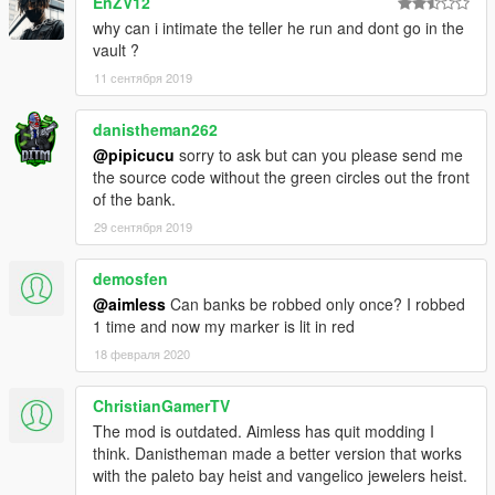
EnZV12
why can i intimate the teller he run and dont go in the
vault ?
11 сентября 2019
danistheman262
@pipicucu
sorry to ask but can you please send me
the source code without the green circles out the front
of the bank.
29 сентября 2019
demosfen
@aimless
Can banks be robbed only once? I robbed
1 time and now my marker is lit in red
18 февраля 2020
ChristianGamerTV
The mod is outdated. Aimless has quit modding I
think. Danistheman made a better version that works
with the paleto bay heist and vangelico jewelers heist.