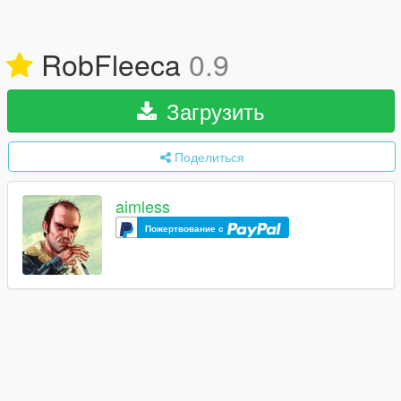
RobFleeca
0.9
Загрузить
Поделиться
aimless
Пожертвование с