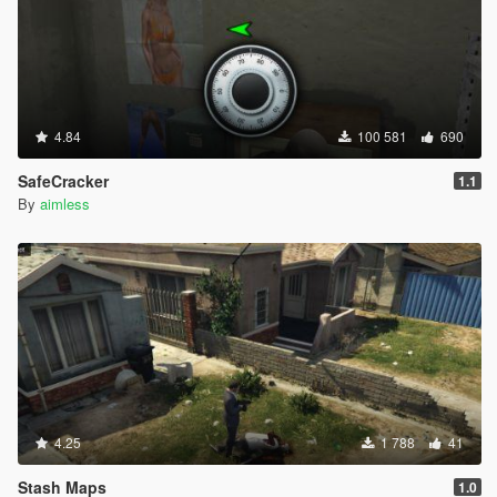
4.84
100 581
690
SafeCracker
1.1
By
aimless
4.25
1 788
41
Stash Maps
1.0