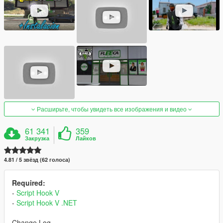
Расширьте, чтобы увидеть все изображения и видео
61 341
359
Закрузка
Лайков
4.81 / 5 звёзд (62 голоса)
Required:
-
Script Hook V
-
Script Hook V .NET
Change Log