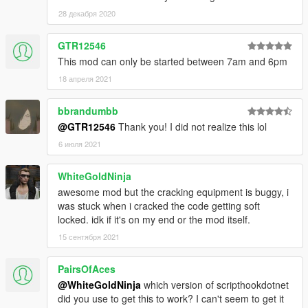
28 декабря 2020
GTR12546
This mod can only be started between 7am and 6pm
18 апреля 2021
bbrandumbb
@GTR12546
Thank you! I did not realize this lol
6 июля 2021
WhiteGoldNinja
awesome mod but the cracking equipment is buggy, i
was stuck when i cracked the code getting soft
locked. idk if it's on my end or the mod itself.
15 сентября 2021
PairsOfAces
@WhiteGoldNinja
which version of scripthookdotnet
did you use to get this to work? I can't seem to get it