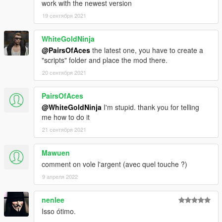
work with the newest version
19 сентября 2021
WhiteGoldNinja
@PairsOfAces
the latest one, you have to create a
"scripts" folder and place the mod there.
20 сентября 2021
PairsOfAces
@WhiteGoldNinja
I'm stupid. thank you for telling
me how to do it
21 сентября 2021
Mawuen
comment on vole l'argent (avec quel touche ?)
9 апреля 2022
nenlee
Isso ótimo.