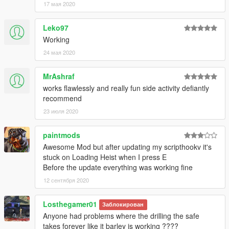
17 мая 2020
Leko97
Working
24 мая 2020
MrAshraf
works flawlessly and really fun side activity defiantly
recommend
23 июля 2020
paintmods
Awesome Mod but after updating my scripthookv it's
stuck on Loading Heist when I press E
Before the update everything was working fine
12 сентября 2020
Losthegamer01
Заблокирован
Anyone had problems where the drilling the safe
takes forever like it barley is working ????