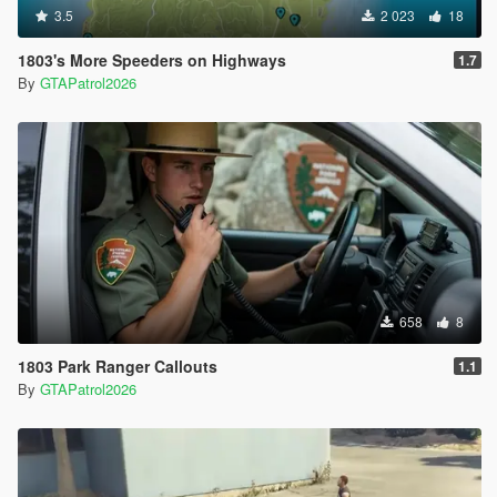
3.5
2 023
18
1803's More Speeders on Highways
1.7
By
GTAPatrol2026
658
8
1803 Park Ranger Callouts
1.1
By
GTAPatrol2026