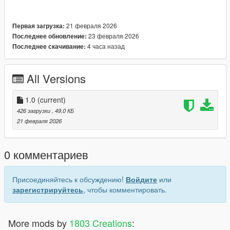
ALPR hits.
GREEN: Clean vehicles (no hits)
21 февраля 2026
Первая загрузка:
23 февраля 2026
Последнее обновление:
YELLOW: Registration and insurance issues
4 часа назад
Последнее скачивание:
ORANGE: Suspended or revoked licenses
All Versions
RED: Warrants and stolen vehicles
1.0
(current)
PURPLE: Incarcerated owners
426 загрузки
, 49,0 КБ
21 февраля 2026
0 комментариев
Присоединяйтесь к обсуждению!
Войдите
или
зарегистрируйтесь
, чтобы комментировать.
More mods by
1803 Creations
: