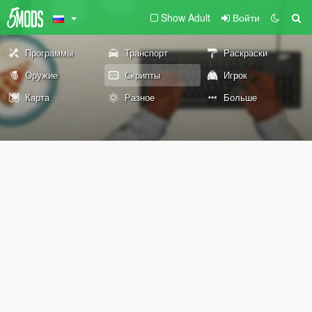
Show Adult
Войти
Программы
Транспорт
Раскраски
Оружие
Скрипты
Игрок
Карта
Разное
Больше