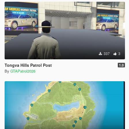
337
3
Tongva Hills Patrol Post
1.0
By
GTAPatrol2026