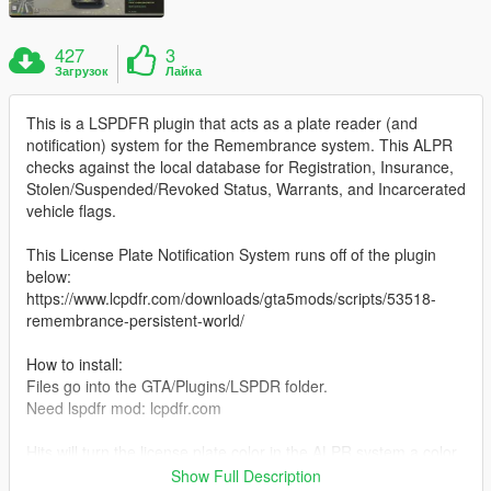
427
3
Загрузок
Лайка
This is a LSPDFR plugin that acts as a plate reader (and
notification) system for the Remembrance system. This ALPR
checks against the local database for Registration, Insurance,
Stolen/Suspended/Revoked Status, Warrants, and Incarcerated
vehicle flags.
This License Plate Notification System runs off of the plugin
below:
https://www.lcpdfr.com/downloads/gta5mods/scripts/53518-
remembrance-persistent-world/
How to install:
Files go into the GTA/Plugins/LSPDR folder.
Need lspdfr mod: lcpdfr.com
Hits will turn the license plate color in the ALPR system a color
below. Notifications and temporary car blips are also added for
Show Full Description