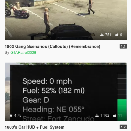
751
9
1803 Gang Scenarios (Callouts) (Remembrance)
1.1
By
GTAPatrol2026
4.75
1 162
11
1803's Car HUD + Fuel System
1.2