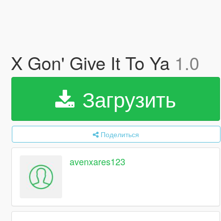
X Gon' Give It To Ya
1.0
Загрузить
Поделиться
avenxares123