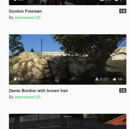
Gordon Freeman
1.0
By
avenxares123
5.0
5 121
14
Dante Brother with brown hair
1.0
By
avenxares123