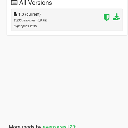
All Versions
1.0
(current)
2 230 загрузки
, 5,8 МБ
8 февраля 2019
More mods by
avenxares123
: