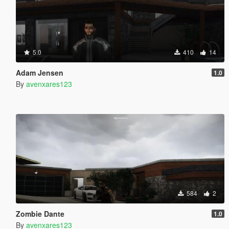
5.0
410
14
Adam Jensen
1.0
By
avenxares123
584
2
Zombie Dante
1.0
By
avenxares123