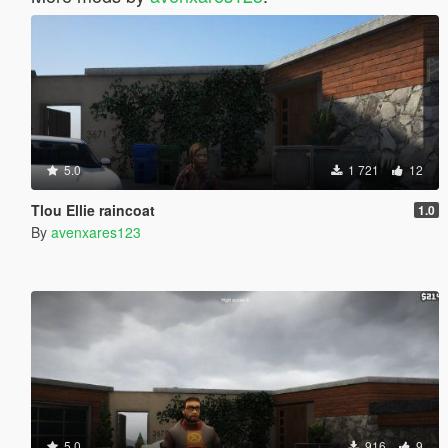
5.0
1 721
12
Tlou Ellie raincoat
1.0
By
avenxares123
5.0
916
9