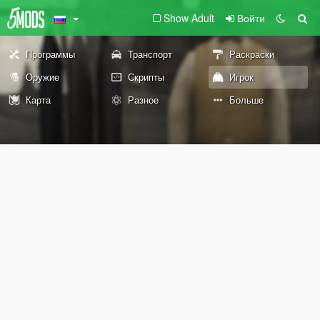
Show Adult
Войти
Программы
Транспорт
Раскраски
Оружие
Скрипты
Игрок
Карта
Разное
Больше