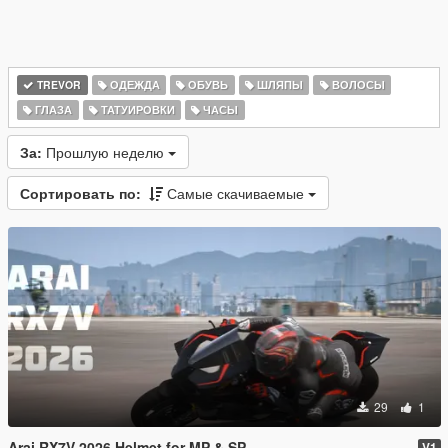
TREVOR
ОДЕЖДА
ОБУВЬ
ШЛЯПЫ
ВОЛОСЫ
ГЛАЗА
ТАТУИРОВКИ
ЧАСЫ
За:
Прошлую неделю
Сортировать по:
Самые скачиваемые
29
1
Arai RX7V 2026 Helmet for MP & SP
V1