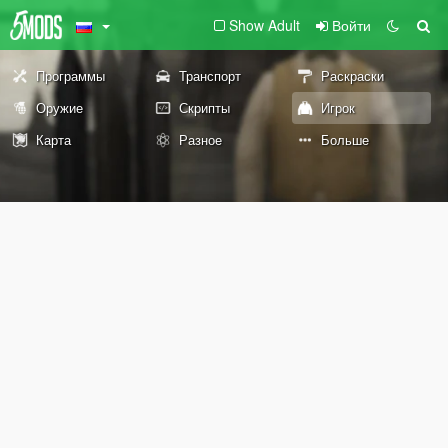
Show Adult
Войти
Программы
Транспорт
Раскраски
Оружие
Скрипты
Игрок
Карта
Разное
Больше