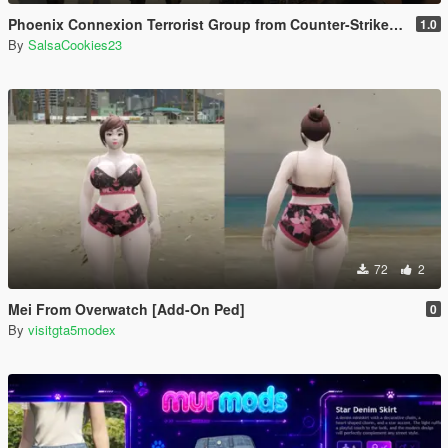
Phoenix Connexion Terrorist Group from Counter-Strike: Global Offensive (Shattered Web + Broken Fang skins included)
1.0
By
SalsaCookies23
72
2
Mei From Overwatch [Add-On Ped]
0
By
visitgta5modex