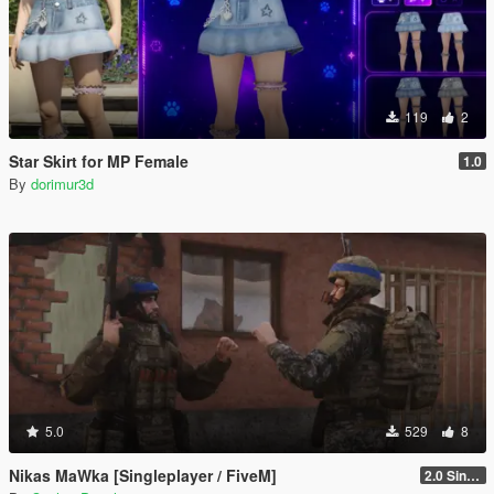
119
2
Star Skirt for MP Female
1.0
By
dorimur3d
5.0
529
8
Nikas MaWka [Singleplayer / FiveM]
2.0 Singleplayer Addon