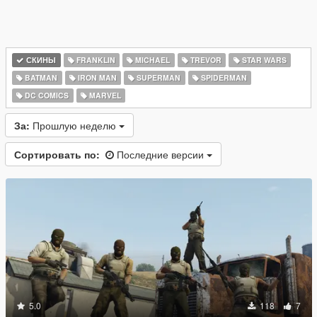
СКИНЫ
FRANKLIN
MICHAEL
TREVOR
STAR WARS
BATMAN
IRON MAN
SUPERMAN
SPIDERMAN
DC COMICS
MARVEL
За:
Прошлую неделю
Сортировать по:
Последние версии
5.0
118
7