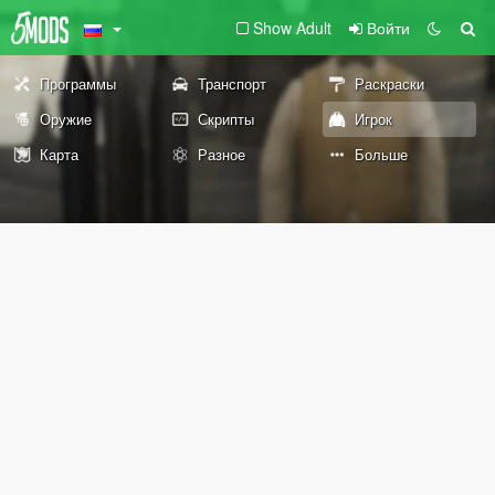
Show Adult
Войти
Программы
Транспорт
Раскраски
Оружие
Скрипты
Игрок
Карта
Разное
Больше