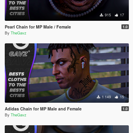
915
17
Pearl Chain for MP Male / Female
1.0
By
TheGavz
1 149
15
Adidas Chain for MP Male and Female
1.0
By
TheGavz