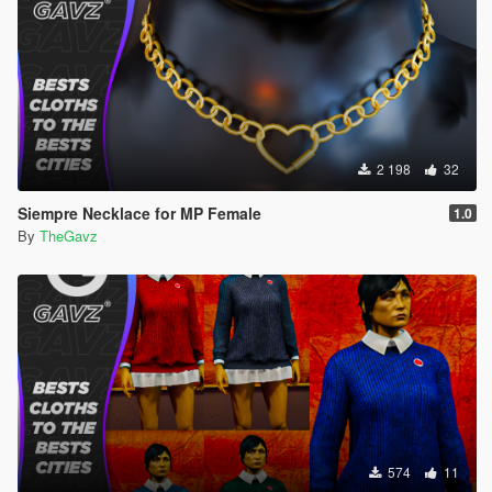
2 198
32
Siempre Necklace for MP Female
1.0
By
TheGavz
574
11