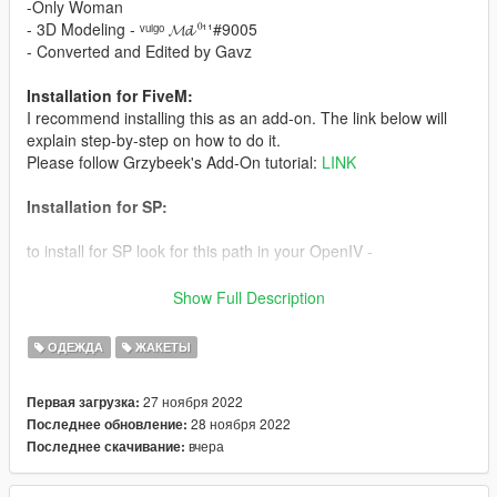
-Only Woman
- 3D Modeling - ᵛᵘˡᵍᵒ 𝓜𝓭 ⁰¹¹#9005
- Converted and Edited by Gavz
Installation for FiveM:
I recommend installing this as an add-on. The link below will
explain step-by-step on how to do it.
Please follow Grzybeek's Add-On tutorial:
LINK
Installation for SP:
to install for SP look for this path in your OpenIV -
update\x64\dlcpacks\mpchristmas2018\dlc.rpf\x64\models\cdim
Show Full Description
ages\mpchristmas2018_female.rpf\mp_f_freemode_01_mp_f_
christmas2018
ОДЕЖДА
ЖАКЕТЫ
After that put all the files inside, and be happy, (don't forget to
27 ноября 2022
Первая загрузка:
have a backup of the original files)
28 ноября 2022
Последнее обновление:
вчера
Последнее скачивание:
Gavz the best mods for you