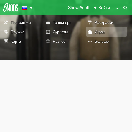
Show Adult
Войти
Программы
Транспорт
Раскраски
Оружие
Скрипты
Игрок
Карта
Разное
Больше