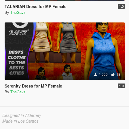
TALARIAN Dress for MP Female
1.0
By
TheGavz
1 050
18
Serenity Dress for MP Female
1.0
By
TheGavz
Designed in Alderney
Made in Los Santos