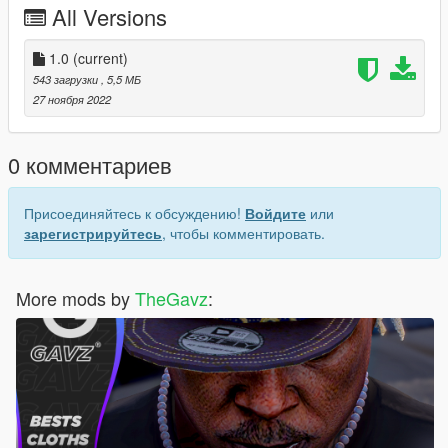
All Versions
1.0
(current)
543 загрузки
, 5,5 МБ
27 ноября 2022
0 комментариев
Присоединяйтесь к обсуждению!
Войдите
или
зарегистрируйтесь
, чтобы комментировать.
More mods by
TheGavz
: