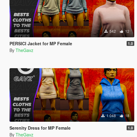
542
12
PERSICI Jacket for MP Female
1.0
By
TheGavz
1 048
18
Serenity Dress for MP Female
1.0
By
TheGavz