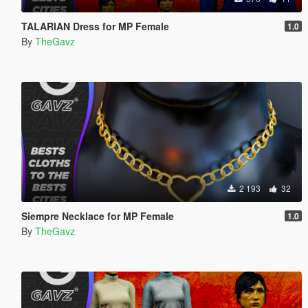
TALARIAN Dress for MP Female
1.0
By
TheGavz
2 193
32
Siempre Necklace for MP Female
1.0
By
TheGavz