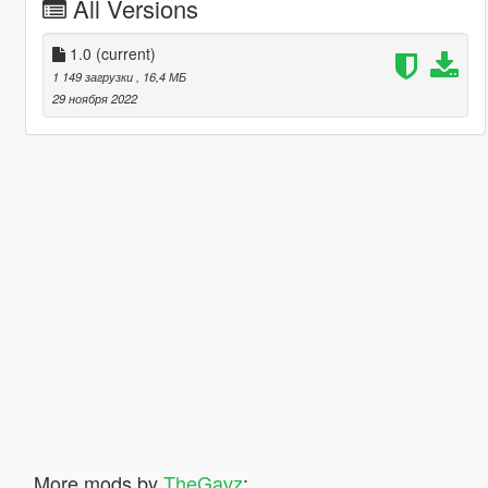
All Versions
1.0
(current)
1 149 загрузки
, 16,4 МБ
29 ноября 2022
More mods by
TheGavz
: