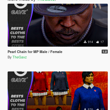
914
17
Pearl Chain for MP Male / Female
1.0
By
TheGavz
570
11