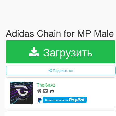
Adidas Chain for MP Mal
Загрузить
Поделиться
TheGavz
Пожертвование с