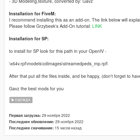
- 3D Modeling,texture, converted by: Gavz
Installation for FiveM:
I recommend installing this as an add-on. The link below will expla
Please follow Grzybeek's Add-On tutorial:
LINK
Installation for SP:
to install for SP look for this path in your OpenIV -
\x64v.rpf\models\cdimages\streamedpeds_mp.rpf\
After that put all the files inside, and be happy, (don't forget to hav
Gavz the best mods for you
ОДЕЖДА
29 ноября 2022
Первая загрузка:
29 ноября 2022
Последнее обновление:
15 часов назад
Последнее скачивание: