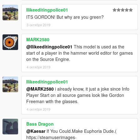
Ilikeeditingpolice01
ITS GORDON! But why are you green?
3 октября 2019
MARK2580
@Ilikeeditingpolice01
This model is used as the
start of a player in the hammer world editor for games
on the Source Engine.
4 октября 2019
Ilikeeditingpolice01
@MARK2580
i already know, it just a joke since Info
Player Start on all source games look like Gordon
Freeman with the glasses.
4 октября 2019
Bass Dragon
@Kaesar
If You Could.Make Euphoria Dude.(
https://steamuserimages-