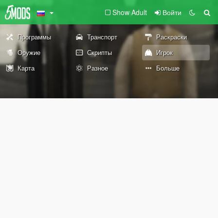
Show Adult
Войти
Программы
Транспорт
Раскраски
Оружие
Скрипты
Игрок
Карта
Разное
Больше