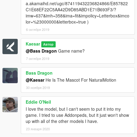
a.akamaihd.net/ugc/874119432236824866/E857822
C1E68EF22C5AA42D9D85ABD1E71B693F3/?
imw=637&imh=358&ima=fit&impolicy=Letterbox&imco
lor=%23000000&letterbox=true )
6 октября 2019
Kaesar
Автор
@Bass Dragon
Game name?
7 октября 2019
Bass Dragon
@Kaesar
He Is The Mascot For NaturalMotion
30 ноября 2019
Eddie O'Neil
I love the model, but I can't seem to put it into my
game. I tried to use Addonpeds, but it just won't show
up with all of the other models I have.
23 января 2020