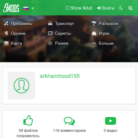
Show Adult
Войти
Программы
Транспорт
Раскраски
Оружие
Скрипты
Игрок
Карта
Разное
Больше
arkhamhood155
59 файлов
116 комментариев
0 видео
понравилось