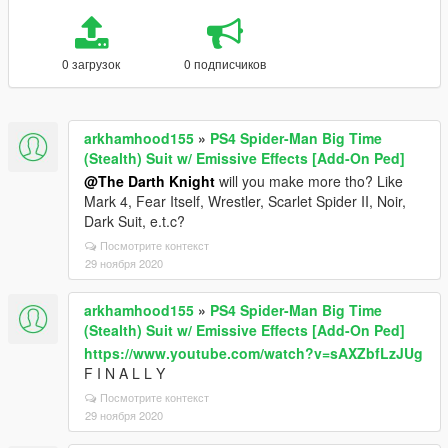
0 загрузок
0 подписчиков
arkhamhood155
»
PS4 Spider-Man Big Time
(Stealth) Suit w/ Emissive Effects [Add-On Ped]
@The Darth Knight
will you make more tho? Like
Mark 4, Fear Itself, Wrestler, Scarlet Spider II, Noir,
Dark Suit, e.t.c?
Посмотрите контекст
29 ноября 2020
arkhamhood155
»
PS4 Spider-Man Big Time
(Stealth) Suit w/ Emissive Effects [Add-On Ped]
https://www.youtube.com/watch?v=sAXZbfLzJUg
F I N A L L Y
Посмотрите контекст
29 ноября 2020