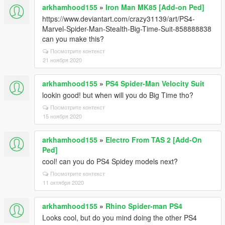
arkhamhood155
»
Iron Man MK85 [Add-on Ped]
https://www.deviantart.com/crazy31139/art/PS4-
Marvel-Spider-Man-Stealth-Big-Time-Suit-858888838
can you make this?
Посмотрите контекст
21 ноября 2020
arkhamhood155
»
PS4 Spider-Man Velocity Suit
lookin good! but when will you do Big Time tho?
Посмотрите контекст
15 ноября 2020
arkhamhood155
»
Electro From TAS 2 [Add-On
Ped]
cool! can you do PS4 Spidey models next?
Посмотрите контекст
11 октября 2020
arkhamhood155
»
Rhino Spider-man PS4
Looks cool, but do you mind doing the other PS4