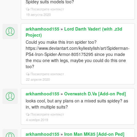
Spidey suits models too?
Посмотрите контекст
19 августа 2020
arkhamhood155
»
Lord Darth Vader! (with .z3d
Project)
Could you make this iron spider too?
https://www.deviantart.com/kyliestylish/art/Spiderman-
PS4-Iron-Spider-Armor-805175295 since you made
the mcu one with legs, maybe you could do this one
too?
Посмотрите контекст
22 апреля 2020
arkhamhood155
»
Overwatch D.Va [Add-on Ped]
looks cool, but any plans on a mixed suits spidey? as
in, with multiple suits?
Посмотрите контекст
4 ноября 2019
arkhamhood155
»
Iron Man MK85 [Add-on Ped]