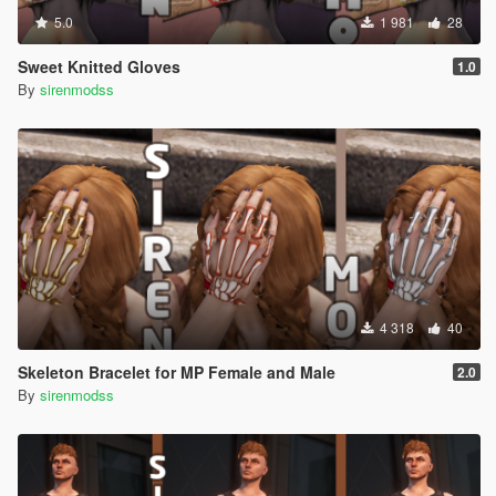
5.0
1 981
28
Sweet Knitted Gloves
1.0
By
sirenmodss
4 318
40
Skeleton Bracelet for MP Female and Male
2.0
By
sirenmodss