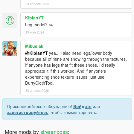
24 апреля 2024
KibianYT
Leg model? 🙏
19 мая 2024
Mikusiak
@KibianYT
yea... i also need legs/lower body
because all of mine are showing through the textures.
If anyone has legs that fit these shoes, I'd really
appreciate it if this worked. And if anyone's
experiencing shoe texture issues, just use
DurtyClothTool.
30 апреля 2026
Присоединяйтесь к обсуждению!
Войдите
или
зарегистрируйтесь
, чтобы комментировать.
More mods by
sirenmodss
: