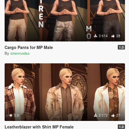
3 614
28
Cargo Pants for MP Male
1.0
By
sirenmodss
5.0
2 072
27
Leatherblazer with Shirt MP Female
1.0