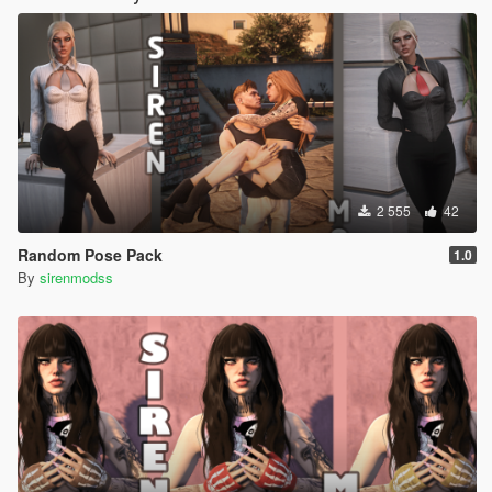
2 555
42
Random Pose Pack
1.0
By
sirenmodss