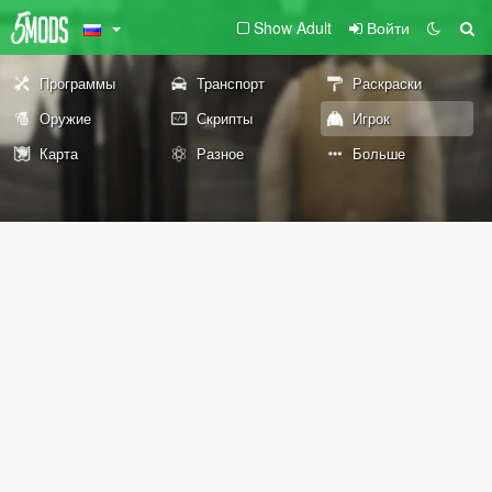
Show Adult
Войти
Программы
Транспорт
Раскраски
Оружие
Скрипты
Игрок
Карта
Разное
Больше