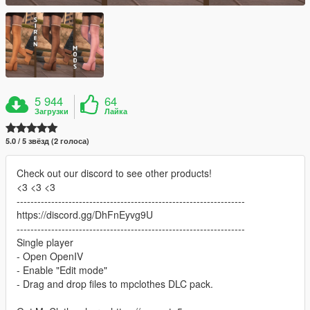
5 944
64
Загрузки
Лайка
5.0 / 5 звёзд (2 голоса)
Check out our discord to see other products!
<3 <3 <3
------------------------------------------------------------------
https://discord.gg/DhFnEyvg9U
------------------------------------------------------------------
Single player
- Open OpenIV
- Enable "Edit mode"
- Drag and drop files to mpclothes DLC pack.