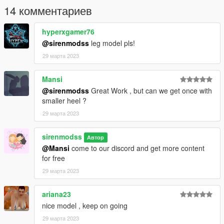
If you have any problems, do not hesitate to ask for help on our
14 комментариев
discord.
hyperxgamer76
@sirenmodss
leg model pls!
29 марта 2023
Mansi
@sirenmodss
Great Work , but can we get once with
smaller heel ?
29 марта 2023
sirenmodss
Автор
@Mansi
come to our discord and get more content
for free
29 марта 2023
ariana23
nice model , keep on going
29 марта 2023