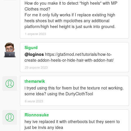
How do you make it to detect "high heels" with MP
Clothes mod?
For me it only fully works if I replace existing high
heels shoes but with mpclothes any additional
platform/high heel height is just sunk into ground.
1 апреля 2023
Sigurd
@loginos
https://gta5mod.net/tutorials/how-to-
create-addon-heels-or-hide-hair-with-addon-hat/
29 апреля 2023
themarwik
i tryed using this for fivem but the texture not working.
some idea? using the DurtyClothTool
6 июля 2023
Rionnosuke
hey ive replaced it with otherboots but they seem to
just be invis any idea