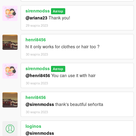
sirenmodss
Автор
@ariana23
Thank you!
29 марта 2023
henri8456
hi it only works for clothes or hair too ?
30 марта 2023
sirenmodss
Автор
@henri8456
You can use it with hair
30 марта 2023
henri8456
@sirenmodss
thank's beautiful señorita
30 марта 2023
loginos
@sirenmodss