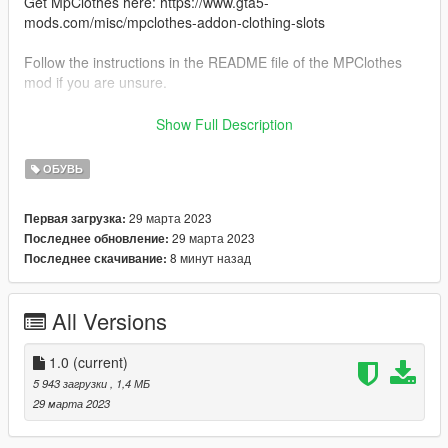
Get MpClothes here: https://www.gta5-
mods.com/misc/mpclothes-addon-clothing-slots
Follow the instructions in the README file of the MPClothes
mod if you are unsure.
For a more advanced guide on how to use mpclothes, join our
Show Full Description
discord.
-----------------------------------------------------------------
ОБУВЬ
Fivem
- Extract the mod
29 марта 2023
Первая загрузка:
- Drag to a folder stream where your server mods are
29 марта 2023
Последнее обновление:
Or, if you don't know how to do that, please read this article by
8 минут назад
Последнее скачивание:
Shelby Moon: https://forum.cfx.re/t/how-to-streaming-new-
hairstyles-for-characters-step-by-step-for-dummies-override-
method/1048980
All Versions
--------------------------------------------------------------------------
Information:
1.0
(current)
There are 7 quality textures.
5 943 загрузки
, 1,4 МБ
Converted Product by @sirenmodss
29 марта 2023
Model Source ( madlen )
--------------------------------------------------------------------------