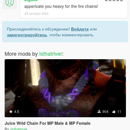
appericate you heavy for the fire chains!
29 октября 2024
Присоединяйтесь к обсуждению!
Войдите
или
зарегистрируйтесь
, чтобы комментировать.
More mods by
Isthatriver
:
4.5
904
11
Juice Wrld Chain For MP Male & MP Female
By
Isthatriver