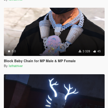
5.0
3 328
45
Block Baby Chain for MP Male & MP Female
By
Isthatriver