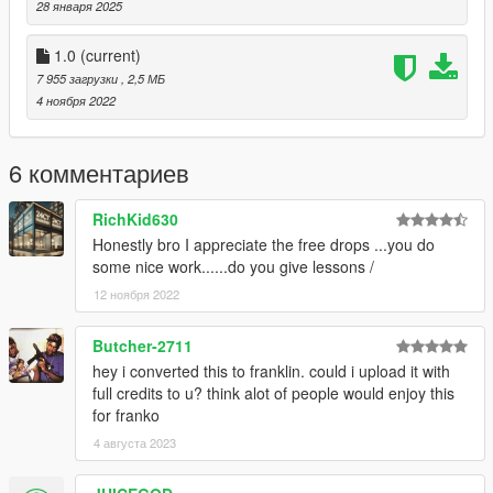
28 января 2025
1.0
(current)
7 955 загрузки
, 2,5 МБ
4 ноября 2022
6 комментариев
RichKid630
Honestly bro I appreciate the free drops ...you do
some nice work......do you give lessons /
12 ноября 2022
Butcher-2711
hey i converted this to franklin. could i upload it with
full credits to u? think alot of people would enjoy this
for franko
4 августа 2023