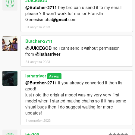
JUICEGOD
@Butcher-2711
hey bro can u send it to my email
please ? It won’t work for me for Franklin
Genesismuha
@gmail
.com
31 августа 2023
Butcher-2711
@JUICEGOD
no i cant send it without permission
from
@Isthatriver
31 августа 2023
Isthatriver
Автор
@Butcher-2711
if you already converted it then its
good!
just note the original model was my very very first
model when I started making chains so if it has some
visual bugs then I do suggest waiting for more
updates!
1 сентября 2023
big300