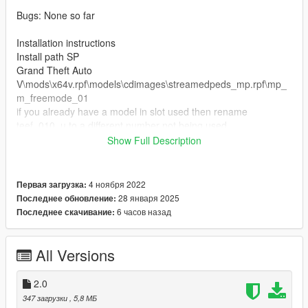
Bugs: None so far
Installation instructions
Install path SP
Grand Theft Auto
V\mods\x64v.rpf\models\cdimages\streamedpeds_mp.rpf\mp_
m_freemode_01
if you already have a model in slot used then rename
teef_010_u to a different number not being used.
Show Full Description
FiveM Installation
1. Rename files to desired names, and place in FiveM stream
folder.
4 ноября 2022
Первая загрузка:
28 января 2025
Последнее обновление:
Join the discord for more discord only releases dropping soon.
6 часов назад
Последнее скачивание:
discord.gg/fB285cEZQb
All Versions
2.0
347 загрузки
, 5,8 МБ