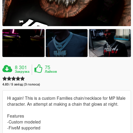
8 301
75
Закрузка
Лайков
4.83 / 5 звёзд (3 голоса)
Hi again! This is a custom Families chain/necklace for MP Male
character. An attempt at making a chain that glows at night.
Features
-Custom modeled
-FiveM supported