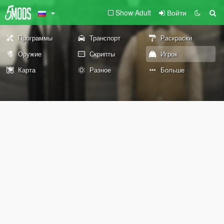
Show Adult
Войти
Программы
Транспорт
Раскраски
Оружие
Скрипты
Игрок
Карта
Разное
Больше